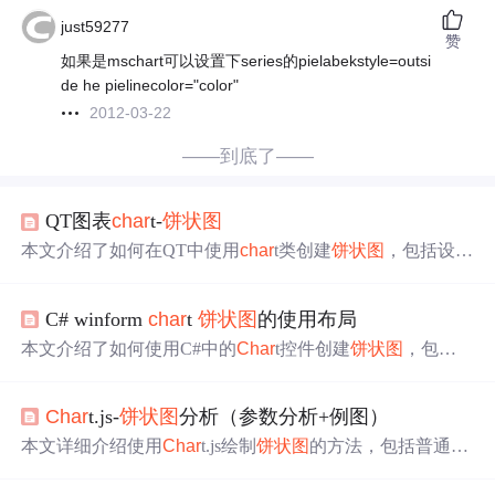
just59277
赞
如果是mschart可以设置下series的pielabekstyle=outsi
de he pielinecolor="color"
2012-03-22
——到底了——
QT图表
char
t-
饼状图
本文介绍了如何在QT中使用
char
t类创建
饼状图
，包括设置
饼图的各个扇形、比例、颜色和
标签
，并展示了具体代码
实现。通过添加Q
Char
tView到widget，实现了
饼状图
的显
C# winform
char
t
饼状图
的使用布局
示。同时，提供了详细的代码示例，帮助读者理解QT图表
的使用步骤。
本文介绍了如何使用C#中的
Char
t控件创建
饼状图
，包括
设置图例、标题及图表样式，绑定数据源，并调整
标签
显
示方式。
Char
t.js-
饼状图
分析（参数分析+例图）
本文详细介绍使用
Char
t.js绘制
饼状图
的方法，包括普通
饼
状图
、中空同心圆及多同心圆
饼状图
的实现。通过具体示
例，讲解了如何设置数据、样式和选项参数，帮助读者掌