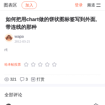
图表区
登录
频道
加入
帖子详情
社区
图表区
如何把用chart做的饼状图标签写到外面,
带连线的那种
wapa
2012-03-21
rt
给本帖投票
321
3
打赏
全部评论