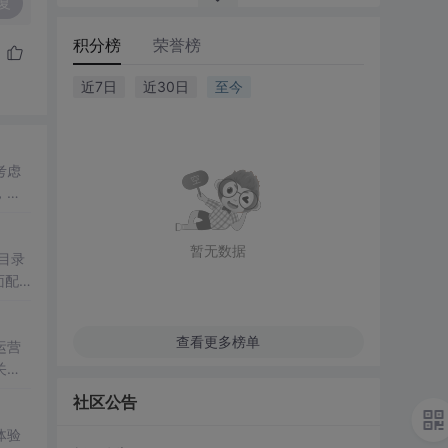
复
积分榜
荣誉榜
近7日
近30日
至今
考虑
，页
暂无数据
 目录
面配
 已打
查看更多榜单
运营
关键
社区公告
体验