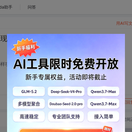
da助手
问答
用AI写
现的?
样功能的组件?
转发到动态
举报
写回
切换为时间