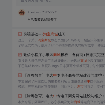
请发表友善的回复…
Acesidonu
2012-03-21
自己看源码就清楚了
前端基础---
淘宝
商城
练习
这是一个关于
淘宝
商城
静态页面的布局练习，包括头部菜单
了响应式布局，使用了Emmet插件提高代码编写效率，并应
面
中
包含了商品分类、广告轮播、用户区域、举报与公告、
微信小程序小米风
商城
模板，含首页+日志页完整
直接导入微信开发者工具就能跑的小米风格
商城
小程序源码，结
下已集成 index 首页和 logs 日志页两个标准页面，每个页
置）四件套。内置 util.js 工具函数和 utils 目录，支持
【渝粤教育】电大
中
专电子商务网站建设与维护 (
包进项目，适配典型商品入口与信息流布局。所有代码遵循
本文探讨了阿里巴巴的主要盈利项目如诚信通和
中
国供应商
模式、苏宁易购的宣传策略、网站不足、
淘宝
网特点、支付
信息。
【渝粤教育】电大
中
专电子商务网站建设与维护 (1
本文介绍了阿里巴巴、苏宁易购及海尔
商城
等电商平台的运