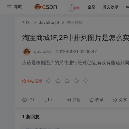
全部
博文收录
A
导航
社区
JavaScript
帖子详情
淘宝商城1F,2F中排列图片是怎么实
2012-03-21 02:09:47
zjleon2008
应该是根据图片的尺寸进行绝对定位,有没有能达到同
给本帖投票
121
1
打赏
分享
收藏
1 条
回复