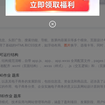
发表回
信息、头部广告、搜索功能、导航、首屏内容展示等多个模块。页面设计
用了基础的HTML和CSS技术，如浮动布局、
图片
换字、选项卡等。同时
图标区域等功能，旨在模拟真实的电商网页设计。
可运行结构
构规范清晰，自带 app.js、app.、app.wxss 全局配置文件，pages
面都配齐 .wxml（页面结构）、.wxss（样式）、.js（交互逻辑）和 .（页
后续扩展接口请求、数据格式化等常见操作。首页展示用图如 1.png、541.png
4)作业 题库
微信小
，以及其电子商务的发展阶段，包括信息流、资金流和商品流。还涉及了
宝的作用、电子商务分类、企业实施电子商务的意义以及网站设计原则等
8)作业 题库
营模式、技术应用与网站管理等内容，涵盖了盈利项目、发展阶段、用户