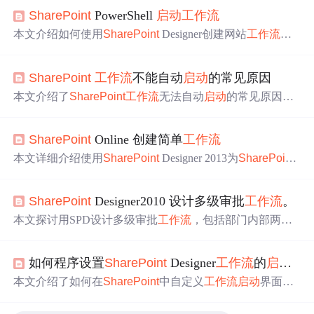
SharePoint
PowerShell
启动
工作流
本文介绍如何使用
SharePoint
Designer创建网站
工作流
，
并通过PowerShell脚本
启动
该
工作流
，实现
SharePoint
列表
内容的批量更新。此方法绕过服务器权限限制，允许在客
SharePoint
工作流
不能自动
启动
的常见原因
户端进行操作，同时设置任务计划定时执行。
本文介绍了
SharePoint
工作流
无法自动
启动
的常见原因，
包括使用System Account触发时的限制、通过IP地址访问站
点导致的问题，以及自定义邮件
启动
的
工作流
不工作等。
SharePoint
Online 创建简单
工作流
并提供了相应的解决方案链接。
本文详细介绍使用
SharePoint
Designer 2013为
SharePoint
Online创建简单
工作流
的步骤，包括下载安装软件、打开
站点、选择
列表
、创建及
编辑
工作流
、设置
启动
条件和发
SharePoint
Designer2010 设计多级审批
工作流
。
布流程。
本文探讨用SPD设计多级审批
工作流
，包括部门内部两级
审批、通过部门无需再次审核、可发送审核数据邮件等要
求。分析了
工作流
启动
、审核模式等，介绍了
列表
建立、
如何程序设置
SharePoint
Designer
工作流
的
启动
变
工作流
编写（设置参数、部门审批、副总审批）及编写Eve
ntHandler发送邮件的步骤，还提及SPD建
工作流
审批流程
本文介绍了如何在
SharePoint
中自定义
工作流
启动
界面及
数量限制问题。
通过编程方式
启动
工作流
的方法。详细解释了使用C#代码
设置
启动
参数的具体实现，并提供了一个通过指定审核员