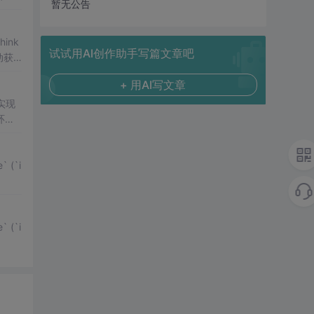
暂无公告
hink
试试用AI创作助手写篇文章吧
自动获
+ 用AI写文章
实现
环境
 (`i
 (`i