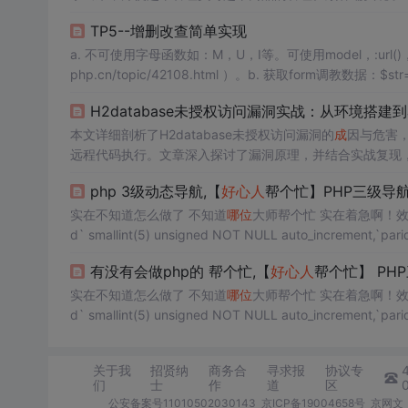
方便顾客选择商品，没有制作对顾客的购物数据进行长期保存（
TP5--增删改查简单实现
a. 不可使用字母函数如：M，U，I等。可使用model，:url()
php.cn/topic/42108.html ）。b. 获取form调教数据：$st
取全部的表单数据进行array写入。c...
H2database未授权访问漏洞实战：从环境搭建到
本文详细剖析了H2database未授权访问漏洞的
成
因与危害，
远程代码执行。文章深入探讨了漏洞原理，并结合实战复现
中禁用H2控制台的重要性。
php 3级动态导航,【
好心人
帮个忙】PHP三级导
实在不知道怎么做了 不知道
哪位
大师帮个忙 实在着急啊！
d` smallint(5) unsigned NOT NULL auto_increment,`parid`
有没有会做php的 帮个忙,【
好心人
帮个忙】 PH
实在不知道怎么做了 不知道
哪位
大师帮个忙 实在着急啊！
d` smallint(5) unsigned NOT NULL auto_increment,`parid`
关于我
招贤纳
商务合
寻求报
协议专
们
士
作
道
区
公安备案号11010502030143
京ICP备19004658号
京网文〔