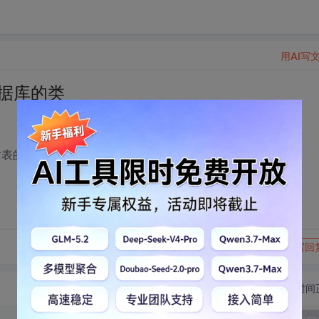
用AI写
据库的类
的增加、删除、查询、修改等功能。.java文件的
转发到动态
举报
写回
切换为时间