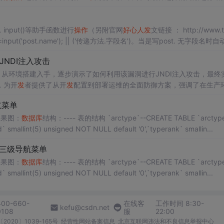
不想做了）。...
，input()等助手函数进行
操作
（另附官网
好心人
发
文链接 ： http://www.t
r=input('post.name'); || ('传递方法.字段名')。当是写post. 无字段名时
JNDI注入攻击
从环境搭建入手，逐步演示了如何利用该漏洞进行JNDI注入攻击，最终
，为开
发
者提供了从开
发
配置到部署运维的全面防御方案，强调了在生产
航菜单
效果图：
数据库
结构：---- 表的结构 `arctype`--CREATE TABLE `arctype`
 smallint(5) unsigned NOT NULL default '0',`typerank` smallin...
P三级导航菜单
效果图：
数据库
结构：---- 表的结构 `arctype`--CREATE TABLE `arctype`
 smallint(5) unsigned NOT NULL default '0',`typerank` smallin...
400-660-
在线客
工作时间 8:30-
kefu@csdn.net
0108
服
22:00
2020〕1039-165号
经营性网站备案信息
北京互联网违法和不良信息举报中心