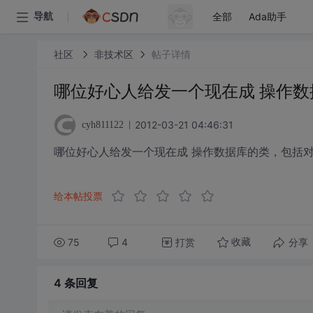
全部
Ada助手
导航
社区
非技术区
帖子详情
哪位好心人给发一个现在成 操作数
2012-03-21 04:46:31
cyh811122
哪位好心人给发一个现在成 操作数据库的类，包括对表
给本帖投票
75
4
打赏
分享
收藏
4 条
回复