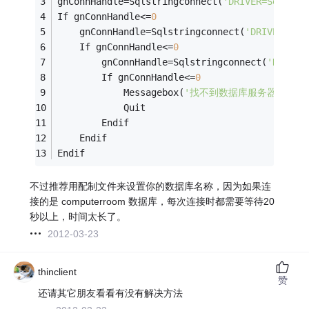
gnConnHandle
=
Sqlstringconnect(
'DRIVER=Sql S
If gnConnHandle
<=
0
	gnConnHandle
=
Sqlstringconnect(
'DRIVER=Sq
	If gnConnHandle
<=
0
		gnConnHandle
=
Sqlstringconnect(
'DRIVE
		If gnConnHandle
<=
0
			Messagebox(
'找不到数据库服务器'
,
48
,
			Quit
		Endif
	Endif
Endif
不过推荐用配制文件来设置你的数据库名称，因为如果连
接的是 computerroom 数据库，每次连接时都需要等待20
秒以上，时间太长了。
2012-03-23
thinclient
赞
还请其它朋友看看有没有解决方法