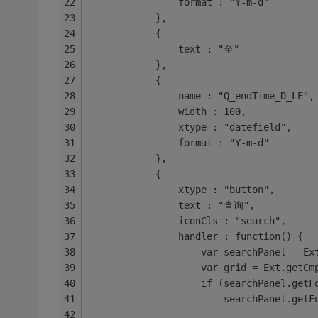
				format : "Y-m-d"
			},
			{
				text : "至"
			},
			{
				name : "Q_endTime_D_LE",
				width : 100,
				xtype : "datefield",
				format : "Y-m-d"
			},
			{
				xtype : "button",
				text : "查询",
				iconCls : "search",
				handler : function() {
					var searchPanel =
					var grid = Ext.get
					if (searchPanel.ge
						searchPanel