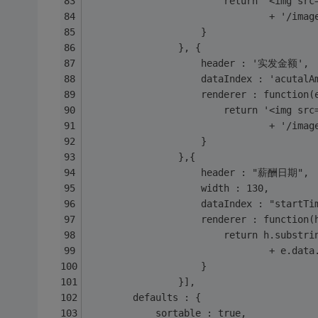
						return '<img 
								+ 
					}
				}, {
					header : '实发金额',
					dataIndex : 'acutal
					renderer : function
						return '<img 
								+ 
					}
				},{
					header : "薪酬日期",
					width : 130,
					dataIndex : "startT
					renderer : functio
						return h.subs
								+ 
					}
				}],
		defaults : {
			sortable : true,