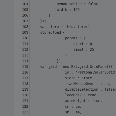
			menuDisabled : false,
			width : 100
		}
	});
	var store = this.store();
	store.load({
				params : {
					start : 0,
					limit : 25
				}
			});
	var grid = new Ext.grid.GridPanel({
				id : 'PersonalSalaryGrid
				store : store,
				trackMouseOver : true,
				disableSelection : false
				loadMask : true,
				autoHeight : true,
				cm : cm,
				sm : sm,