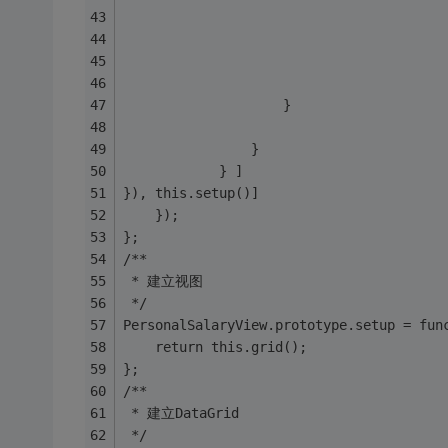
					}
				}
			} ]
}), this.setup()]
	});
};
/**
 * 建立视图
 */
PersonalSalaryView.prototype.setup = fun
	return this.grid();
};
/**
 * 建立DataGrid
 */