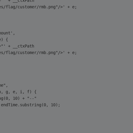
src="' + __ctxPath
'/images/flag/customer/rmb.png"/>' + e;
Amount',
(e) {
src="' + __ctxPath
'/images/flag/customer/rmb.png"/>' + e;
ime",
n(h, g, e, i, f) {
tring(0, 10) + "--"
e.data.endTime.substring(0, 10);