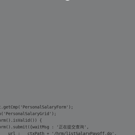
 Ext.getCmp('PersonalSalaryForm');
Cmp('PersonalSalaryGrid');
tForm().isValid()) {
.getForm().submit({waitMsg : '正在提交查询',
											url : __ctxPath + '/hrm/listSalaryPayoff.do',