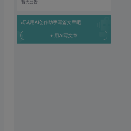
暂无公告
试试用AI创作助手写篇文章吧
+ 用AI写文章