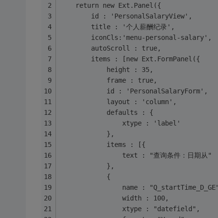
	return new Ext.Panel({
		id : 'PersonalSalaryView',
		title : '个人薪酬纪录',
		iconCls:'menu-personal-salary',
		autoScroll : true,
		items : [new Ext.FormPanel({
			height : 35,
			frame : true,
			id : 'PersonalSalaryForm',
			layout : 'column',
			defaults : {
				xtype : 'label'
			},
			items : [{
				text : "查询条件：日期从"
			},
			{
				name : "Q_startTime_D_GE
				width : 100,
				xtype : "datefield",