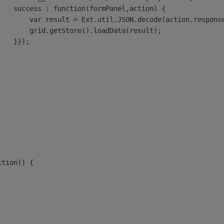
											success : function(formPanel,action) {
												var result = Ext.util.JSON.decode(action.resp
												grid.getStore().loadData(result);
											}});
ction() {