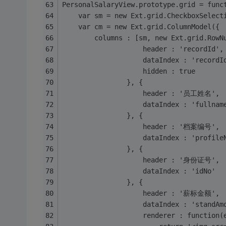
PersonalSalaryView.prototype.grid = func
	var sm = new Ext.grid.CheckboxSelect
	var cm = new Ext.grid.ColumnModel({
		columns : [sm, new Ext.grid.RowN
					header : 'recordId',
					dataIndex : 'recordI
					hidden : true
				}, {
					header : '员工姓名',
					dataIndex : 'fullnam
				}, {
					header : '档案编号',
					dataIndex : 'profile
				}, {
					header : '身份证号',
					dataIndex : 'idNo'
				}, {
					header : '薪标金额',
					dataIndex : 'standA
					renderer : function