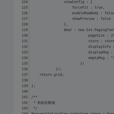
				viewConfig : {
					forceFit : true,
					enableRowBody : fals
					showPreview : false
				},
				bbar : new Ext.PagingTo
							pageSize : 2
							store : stor
							displayInf
							displ
							emptyMs
						})
			});
	return grid;
};
/**
 * 初始化数据
 */
PersonalSalaryView.prototype.store = fun