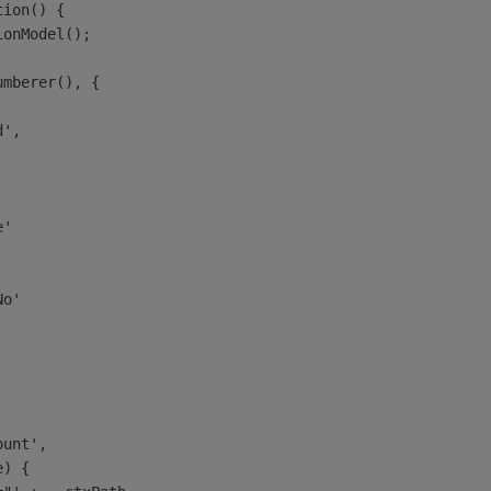
tion() {
ionModel();
umberer(), {
d',
e'
No'
mount',
(e) {