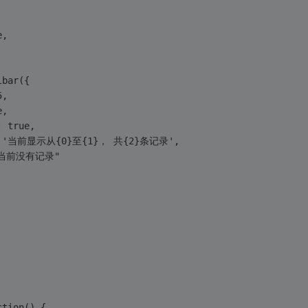
e,
olbar({
5,
e,
o : true,
ayMsg : '当前显示从{0}至{1}， 共{2}条记录',
g : "当前没有记录"
ction() {