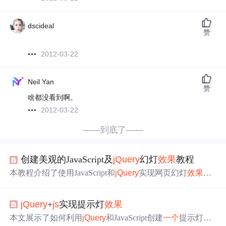
dscideal
赞
2012-03-22
Neil Yan
赞
啥都没看到啊。
2012-03-22
——到底了——
创建美观的JavaScript及
jQuery
幻灯
效果
教程
本教程介绍了使用JavaScript和
jQuery
实现网页幻灯
效果
的
方法。涵盖JavaScript动态
效果
与交互、
jQuery
库及API使
用，详细讲解幻灯片核心组件设计、
jQuery
动画
效果
实
jQuery
+
js
实现提示灯
效果
现。同时分析了兼容性问题的原因，并给出应对策略，还
阐述了HTML、CSS、JavaScript在幻灯
效果
中的应用。
本文展示了如何利用
jQuery
和JavaScript创建
一个
提示灯
效