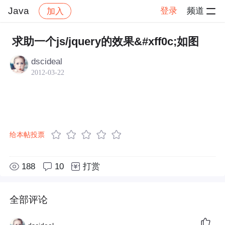
Java
登录
频道
加入
帖子详情
社区
Java
求助一个js/jquery的效果&#xff0c;如图
dscideal
2012-03-22
给本帖投票
188
10
打赏
全部评论