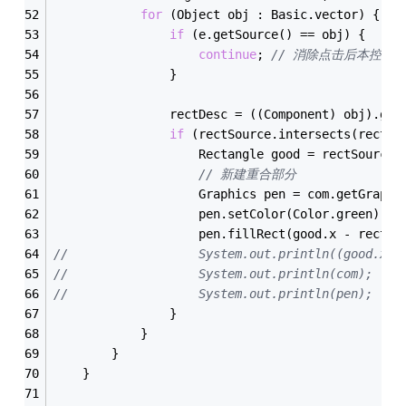
for
 (Object obj : Basic.vector) {
if
 (e.getSource() == obj) {
continue
; 
// 消除点击后本控件
				}
				rectDesc = ((Component) obj).ge
if
 (rectSource.intersects(rectDe
					Rectangle good = rectSourc
// 新建重合部分
					Graphics pen = com.getGraph
					pen.setColor(Color.green);
					pen.fillRect(good.x - rec
//					System.out.println((goo
//					System.out.println(com);
//					System.out.println(pen);
				}
			}
		}
	}