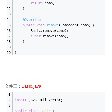
return
 comp;
	}
@Override
public
void
remove
(Component comp)
{
		Basic.remove(comp);
super
.remove(comp);
	}
}
文件三：
Basic.java
import
 java.util.Vector;
public
class
Basic
{