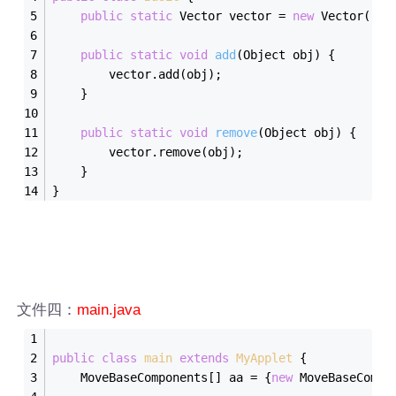
public
static
 Vector vector = 
new
 Vector();
public
static
void
add
(Object obj)
{
		vector.add(obj);
	}
public
static
void
remove
(Object obj)
{
		vector.remove(obj);
	}
}
文件四：
main.java
public
class
main
extends
MyApplet
{
	MoveBaseComponents[] aa = {
new
 MoveBaseCompo