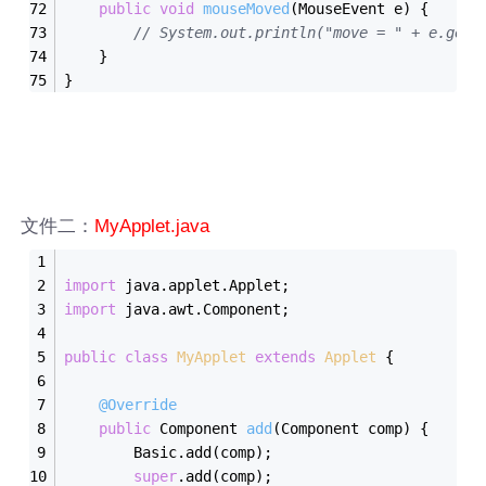
public
void
mouseMoved
(MouseEvent e)
{
// System.out.println("move = " + e.getS
	}
}
文件二：
MyApplet.java
import
 java.applet.Applet;
import
 java.awt.Component;
public
class
MyApplet
extends
Applet
{
@Override
public
 Component 
add
(Component comp)
{
		Basic.add(comp);
super
.add(comp);