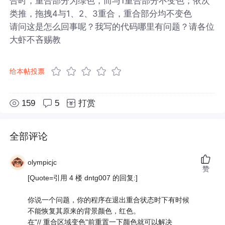
合时，重合部分为绿色，而与1重合部分不变色；依次
类推，拖拽4与1、2、3重合，重合部分均不变色
请问这是怎么回事呢？我写的代码哪里有问题？请各位
大虾不吝赐教
给本帖投票
159
5
打赏
全部评论
olympicjc
赞
[Quote=引用 4 楼 dntg007 的回复:]
你说一个问题，你的程序在退出重合状态时下有时候
不能恢复其原来的背景颜色，红色。
在"// 重合区域变色"前重置一下颜色就可以解决