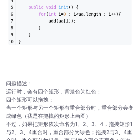
public
void
init
()
{
for
(
int
 i=
0
 ; i<aa.length ; i++){
			add(aa[i]);
		}
	}
}
问题描述：
运行时，会有四个矩形，背景色为红色；
四个矩形可以拖拽；
当一个矩形与另一个矩形有重合部分时，重合部分会变
成绿色（我是在拖拽的矩形上画图）
不过，如果把矩形依次命名为1、2、3、4，拖拽矩形1
与2、3、4重合时，重合部分为绿色；拖拽2与3、4重