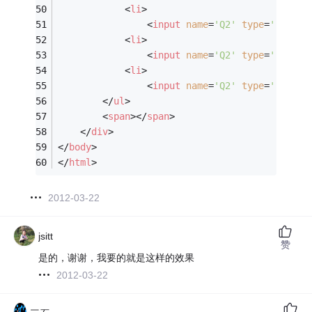
<
li
>
<
input
name
=
'Q2'
type
=
'radio'
<
li
>
<
input
name
=
'Q2'
type
=
'radio'
<
li
>
<
input
name
=
'Q2'
type
=
'radio'
</
ul
>
<
span
>
</
span
>
</
div
>
</
body
>
</
html
>
2012-03-22
jsitt
赞
是的，谢谢，我要的就是这样的效果
2012-03-22