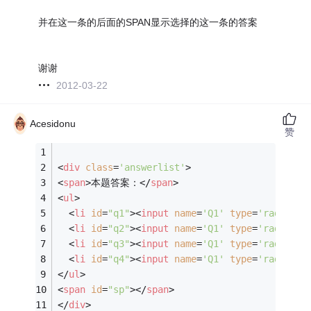
并在这一条的后面的SPAN显示选择的这一条的答案
谢谢
2012-03-22
Acesidonu
赞
<
div
class
=
'answerlist'
>
<
span
>
本题答案：
</
span
>
<
ul
>
<
li
id
=
"q1"
>
<
input
name
=
'Q1'
type
=
'radio'
v
<
li
id
=
"q2"
>
<
input
name
=
'Q1'
type
=
'radio'
v
<
li
id
=
"q3"
>
<
input
name
=
'Q1'
type
=
'radio'
v
<
li
id
=
"q4"
>
<
input
name
=
'Q1'
type
=
'radio'
v
</
ul
>
<
span
id
=
"sp"
>
</
span
>
</
div
>