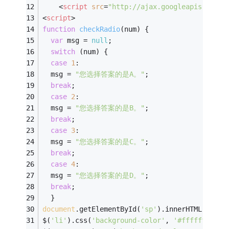
<
script
src
=
"http://ajax.googleapis.com/a
<
script
>
function
checkRadio
(
num
) 
{
var
 msg = 
null
;
switch
 (num) {
case
1
:
  msg = 
"您选择答案的是A。"
;
break
;
case
2
:
  msg = 
"您选择答案的是B。"
;
break
;
case
3
:
  msg = 
"您选择答案的是C。"
;
break
;
case
4
:
  msg = 
"您选择答案的是D。"
;
break
;
  }
document
.getElementById(
'sp'
).innerHTML = msg
$(
'li'
).css(
'background-color'
, 
'#ffffff'
).cs