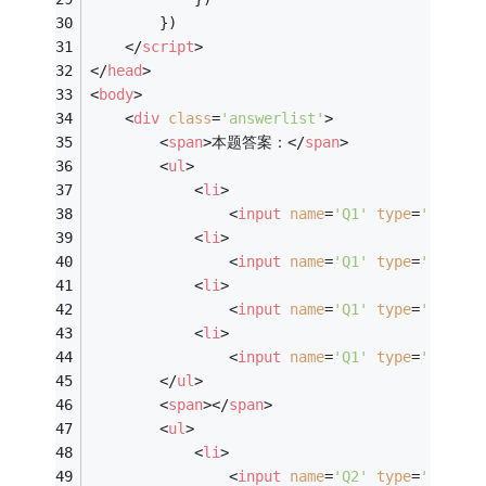
        })
</
script
>
</
head
>
<
body
>
<
div
class
=
'answerlist'
>
<
span
>
本题答案：
</
span
>
<
ul
>
<
li
>
<
input
name
=
'Q1'
type
=
'radio'
<
li
>
<
input
name
=
'Q1'
type
=
'radio'
<
li
>
<
input
name
=
'Q1'
type
=
'radio'
<
li
>
<
input
name
=
'Q1'
type
=
'radio'
</
ul
>
<
span
>
</
span
>
<
ul
>
<
li
>
<
input
name
=
'Q2'
type
=
'radio'