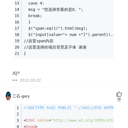
  case 4:
  msg = "您选择答案的是D。";
  break;
  }
  $("span:eq(1)").html(msg);
  $("input[value="+ num +"]").parent().css({'
//设置span内容
//设置选择的项目背景及字体 谢谢
}
JQ?
2012-03-22
三石-gary
赞
<!DOCTYPE 
html
PUBLIC
"-//W3C//DTD XHTML 1.0 
<
html
xmlns
=
"http://www.w3.org/1999/xhtml"
>
<
head
>