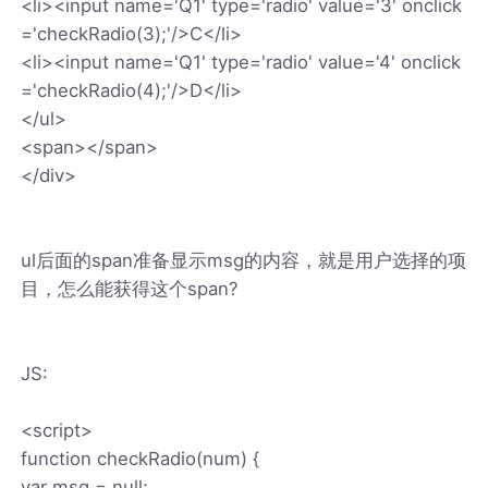
<li><input name='Q1' type='radio' value='3' onclick
='checkRadio(3);'/>C</li>
<li><input name='Q1' type='radio' value='4' onclick
='checkRadio(4);'/>D</li>
</ul>
<span></span>
</div>
ul后面的span准备显示msg的内容，就是用户选择的项
目，怎么能获得这个span?
JS:
<script>
function checkRadio(num) {
var msg = null;