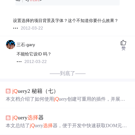
设置选择的项目背景及字体？这个不知道你要什么效果？
2012-03-22
三石-gary
赞
不能给它设ID 吗？
2012-03-22
——到底了——
jQ
uery2 秘籍（七）
本文档介绍了如何使用
jQ
uery创建可重用的插件，并展示
了如何
改变
元素的
字体
大小、
字体
风格及颜色等基本样
式。同时，文章还讲解了如何利用
jQ
uery插件进行
内容
修
jQ
uery
选择
器
改，以及使用流行插件实现图像滑块、表单验证等功能。
本文总结了
jQ
uery
选择
器，便于开发中快速获取DOM元
素。涵盖基本
选择
器（标签、ID、类、通配符）、层次
选