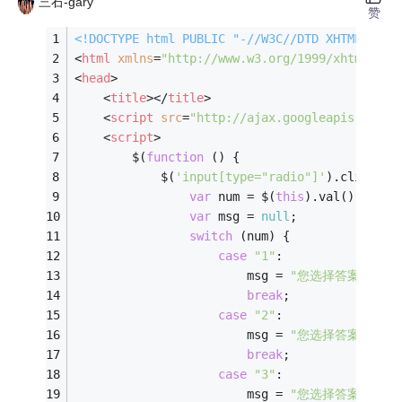
三石-gary
赞
<!DOCTYPE 
html
PUBLIC
"-//W3C//DTD XHTML 1.0 
<
html
xmlns
=
"http://www.w3.org/1999/xhtml"
>
<
head
>
<
title
>
</
title
>
<
script
src
=
"http://ajax.googleapis.com/a
<
script
>
        $(
function
 (
) 
{
            $(
'input[type="radio"]'
).click(
fu
var
 num = $(
this
).val();
var
 msg = 
null
;
switch
 (num) {
case
"1"
:
                        msg = 
"您选择答案的是A。
break
;
case
"2"
:
                        msg = 
"您选择答案的是B。
break
;
case
"3"
:
                        msg = 
"您选择答案的是C。