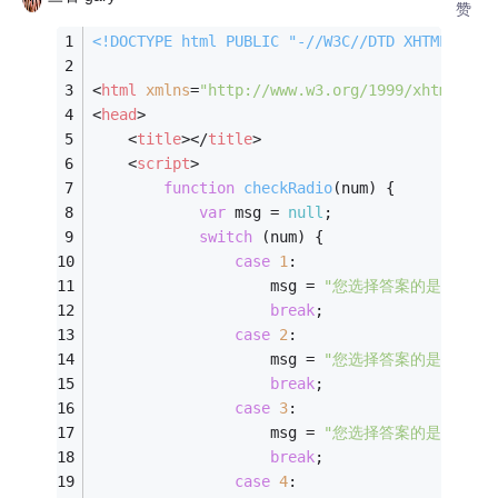
赞
<!DOCTYPE 
html
PUBLIC
"-//W3C//DTD XHTML 1.0 
<
html
xmlns
=
"http://www.w3.org/1999/xhtml"
>
<
head
>
<
title
>
</
title
>
<
script
>
function
checkRadio
(
num
) 
{
var
 msg = 
null
;
switch
 (num) {
case
1
:
                    msg = 
"您选择答案的是A。"
;
break
;
case
2
:
                    msg = 
"您选择答案的是B。"
;
break
;
case
3
:
                    msg = 
"您选择答案的是C。"
;
break
;
case
4
: