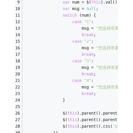
var
 num = $(
this
).val();
var
 msg = 
null
;
switch
 (num) {
case
"1"
:
                        msg = 
"您选择答案的是A。
break
;
case
"2"
:
                        msg = 
"您选择答案的是B。
break
;
case
"3"
:
                        msg = 
"您选择答案的是C。
break
;
case
"4"
:
                        msg = 
"您选择答案的是D。
break
;
                }
                $(
this
).parent().parent().nex
                $(
this
).parent().parent().chi
                $(
this
).parent().css(
'backgro
            })