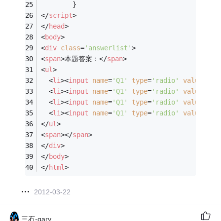
        }
</
script
>
</
head
>
<
body
>
<
div
class
=
'answerlist'
>
<
span
>
本题答案：
</
span
>
<
ul
>
<
li
>
<
input
name
=
'Q1'
type
=
'radio'
value
=
'1'
<
li
>
<
input
name
=
'Q1'
type
=
'radio'
value
=
'2'
<
li
>
<
input
name
=
'Q1'
type
=
'radio'
value
=
'3'
<
li
>
<
input
name
=
'Q1'
type
=
'radio'
value
=
'4'
</
ul
>
<
span
>
</
span
>
</
div
>
</
body
>
</
html
>
2012-03-22
三石-gary