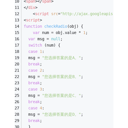
<
span
>
</
span
>
</
div
>
<
script
src
=
"http://ajax.googleapis.com/a
<
script
>
function
checkRadio
(
obj
) 
{
var
 num = obj.value * 
1
;
var
 msg = 
null
;
switch
 (num) {
case
1
:
  msg = 
"您选择答案的是A。"
;
break
;
case
2
:
  msg = 
"您选择答案的是B。"
;
break
;
case
3
:
  msg = 
"您选择答案的是C。"
;
break
;
case
4
:
  msg = 
"您选择答案的是D。"
;
break
;
  }