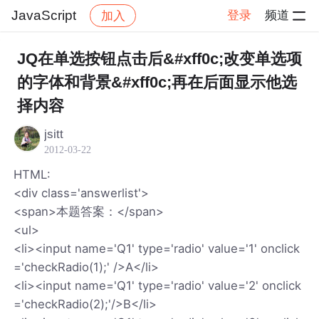
JavaScript
登录
频道
加入
帖子详情
社区
JavaScript
JQ在单选按钮点击后&#xff0c;改变单选项
的字体和背景&#xff0c;再在后面显示他选
择内容
jsitt
2012-03-22
HTML:
<div class='answerlist'>
<span>本题答案：</span>
<ul>
<li><input name='Q1' type='radio' value='1' onclick
='checkRadio(1);' />A</li>
<li><input name='Q1' type='radio' value='2' onclick
='checkRadio(2);'/>B</li>