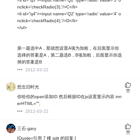
nclick='checkRadio(3);'/>C</li>
<li id="q4"><input name='Q2' type='radio' value='4' o
nclick='checkRadio(4);'/>D</li>
</ul>
第一题选中A，那就想设置A项为加粗，在后面显示你
选择的答案是A，第二题选B，B项加粗，后面显示你选
择的答案是B
2012-03-22
想念旧时光
赞
你给你的span添加ID 然后根据ID在js设置显示内容 inn
erHTML="";
2012-03-22
三石-gary
赞
[Quote=引用 7 楼 jsitt 的回复:]