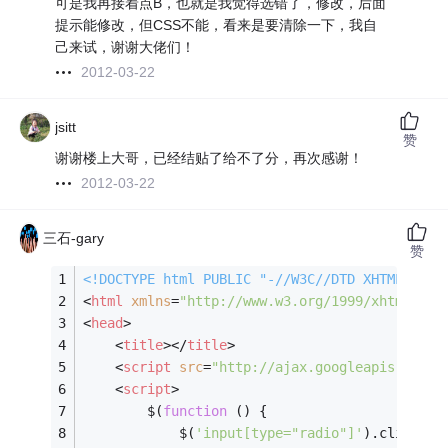
可是我再接着点B，也就是我觉得选错了，修改，后面
提示能修改，但CSS不能，看来是要清除一下，我自
己来试，谢谢大佬们！
2012-03-22
jsitt
赞
谢谢楼上大哥，已经结贴了给不了分，再次感谢！
2012-03-22
三石-gary
赞
<!DOCTYPE 
html
PUBLIC
"-//W3C//DTD XHTML 1.0 
<
html
xmlns
=
"http://www.w3.org/1999/xhtml"
>
<
head
>
<
title
>
</
title
>
<
script
src
=
"http://ajax.googleapis.com/a
<
script
>
        $(
function
 (
) 
{
            $(
'input[type="radio"]'
).click(
fu