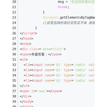
                    msg = 
"您选择答案的是D。"
;
break
;
            }
document
.getElementsByTagName(
'sp
//设置选择的项目背景及字体 谢谢
        }
</
script
>
</
head
>
<
body
>
<
div
class
=
'answerlist'
>
<
span
>
本题答案：
</
span
>
<
ul
>
<
li
>
<
input
name
=
'Q1'
type
=
'radio'
value
=
'1'
<
li
>
<
input
name
=
'Q1'
type
=
'radio'
value
=
'2'
<
li
>
<
input
name
=
'Q1'
type
=
'radio'
value
=
'3'
<
li
>
<
input
name
=
'Q1'
type
=
'radio'
value
=
'4'
</
ul
>
<
span
id
=
'aaa'
>
</
span
>
</
div
>
</
body
>
</
html
>