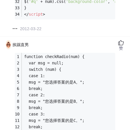
$(
'#q'
 + num).css(
'background-color'
, 
'#ff000
}
</
script
>
2012-03-22
挨踢直男
赞
function checkRadio(num) {
  var msg = null;
  switch (num) {
  case 1:
  msg = "您选择答案的是A。";
  break;
  case 2:
  msg = "您选择答案的是B。";
  break;
  case 3:
  msg = "您选择答案的是C。";
  break;