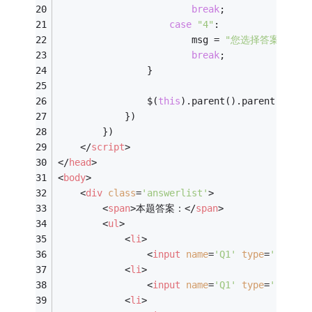
break
;
case
"4"
:
                        msg = 
"您选择答案的是D。
break
;
                }
                $(
this
).parent().parent().nex
            })
        })
</
script
>
</
head
>
<
body
>
<
div
class
=
'answerlist'
>
<
span
>
本题答案：
</
span
>
<
ul
>
<
li
>
<
input
name
=
'Q1'
type
=
'radio'
<
li
>
<
input
name
=
'Q1'
type
=
'radio'
<
li
>