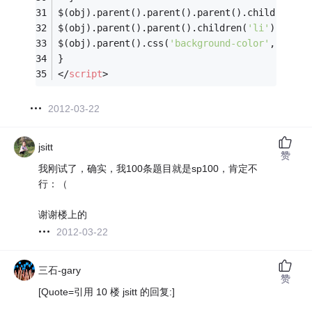
$(obj).parent().parent().parent().children(
's
$(obj).parent().parent().children(
'li'
).css(
'
$(obj).parent().css(
'background-color'
, 
'#ff0
}
</
script
>
2012-03-22
jsitt
赞
我刚试了，确实，我100条题目就是sp100，肯定不
行：（
谢谢楼上的
2012-03-22
三石-gary
赞
[Quote=引用 10 楼 jsitt 的回复:]