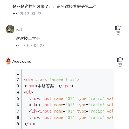
是不是这样的效果？。。是的话接着解决第二个
2012-03-22
jsitt
赞
谢谢楼上大哥！
2012-03-22
Acesidonu
赞
<
div
class
=
'answerlist'
>
<
span
>
本题答案：
</
span
>
<
ul
>
<
li
>
<
input
name
=
'Q1'
type
=
'radio'
value
=
'1'
<
li
>
<
input
name
=
'Q1'
type
=
'radio'
value
=
'2'
<
li
>
<
input
name
=
'Q1'
type
=
'radio'
value
=
'3'
<
li
>
<
input
name
=
'Q1'
type
=
'radio'
value
=
'4'
</
ul
>