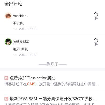
全部评论
Acesidonu
赞
不了解。
2012-03-29
狄默默斯基
赞
消灭0回复
2012-03-29
——到底了——
点击添加Class active属性
博客讲述了在
CMS
二次开发中遇到的前端导航选中问题的
解决方案。通过
jQuery
实现点击导航项时动态移除其他项
的选中样式，并添加当前项的选中样式。对于标签共用超
最新JAVA SSM 三端分离快速开发B2C在线教育平台
链接的情况，通过JavaScript判断并跳转至相应页面。记录
了日常开发中的小技巧，旨在每日提升技能。
本教程详述了在线网校平台的全方位开发流程，从技术选