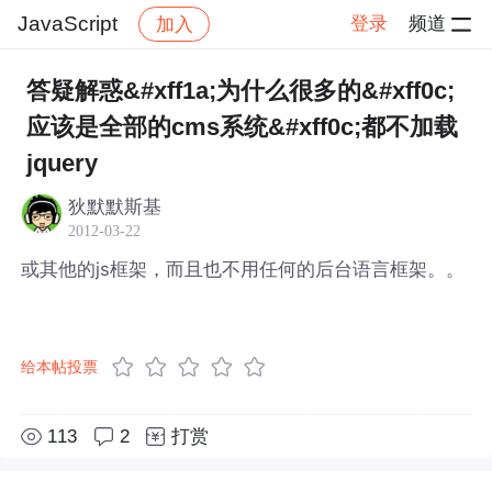
JavaScript
登录
频道
加入
帖子详情
社区
JavaScript
答疑解惑&#xff1a;为什么很多的&#xff0c;
应该是全部的cms系统&#xff0c;都不加载
jquery
狄默默斯基
2012-03-22
或其他的js框架，而且也不用任何的后台语言框架。。
给本帖投票
113
2
打赏