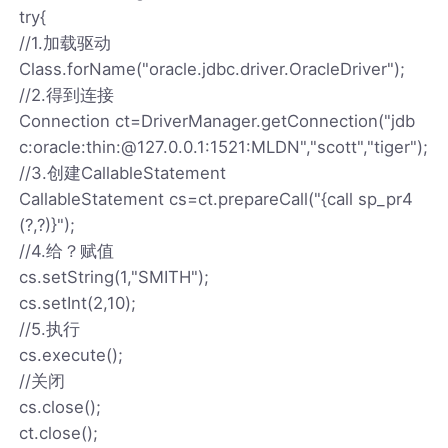
try{
//1.加载驱动
Class.forName("oracle.jdbc.driver.OracleDriver");
//2.得到连接
Connection ct=DriverManager.getConnection("jdb
c:oracle:thin:@127.0.0.1:1521:MLDN","scott","tiger");
//3.创建CallableStatement
CallableStatement cs=ct.prepareCall("{call sp_pr4
(?,?)}");
//4.给？赋值
cs.setString(1,"SMITH");
cs.setInt(2,10);
//5.执行
cs.execute();
//关闭
cs.close();
ct.close();