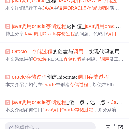
java
调用
oracle
过程,
JAVA
调用
ORACLE
存储过程
报
本文详细记录了在
JAVA
中
调用
ORACLE
存储过程
时
遇到
的错误，包括`StringIndexOutOfBoundsException`异常的堆
栈信息。错误发生在执行CallableStatement
时
，可能与参数
java
调用
oracle
存储过程
返回值_
java
调用
oracle
存
设置或
存储过程
本身有关。解决思路包括检查
存储过程
参
数的传递方式和顺序，确保从0开始计数。
博主分享
Java
调用
Oracle
存储过程
的问题。代码中
调用
存
储过程
无报错，
存储过程
在
Oracle
的sqlplus中测试也正
确，但
Java
调用
结果错误。博主怀疑是传入参数问题，更
Oracle
-
存储过程
的创建与
调用
，实现代码复用
改参数类型后仍
出错
，而
调用
存储函数能返回正确值，希
望有人帮忙解决。
本文系统讲解
Oracle
PL/SQL
存储过程
的创建、
调用
及工程
化实践，涵盖基础语法结构、订单履约实战案例、
Java
JD
BC
调用
、PL/SQL包封装、嵌套表批量处理、utPLSQL单
oracle
存储过程
创建,hibernate
调用
存储过程
元测试，并深入分析隐式类型转换、Row-by-Row性能陷
阱、事务控制、游标管理等关键优化点，强调其作为数据
本文介绍了如何在
Oracle
中创建
存储过程
，以便在Hibernat
库端‘智能合约’在代码复用、数据一致性与可观测性中的
e保存数据
时
，将null值转换为'N'。通过使用nvl2函数，当
核心价值。
输入变量非空
时
返回'Y'，否则返回'N'。在
调用
存储过程
之
java
调用
oracle
存储过程
_做一点，记一点 ~
Java
调
前，建议使用EXECUTE IMMEDIATE在数据库中进行测
试。同
时
，文章提及了Hibernate
调用
存储过程
的方法，参
本文介绍如何使用
Java
调用
Oracle
存储过程
，并分别演示
考了Hibernate和
Oracle
的相关文档。
了针对返回记录集、返回简单类型值以及无返回值的三种
常见场景的具体实现方法。
10
说点什么…