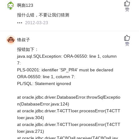
啊彪123
赞
报什么错，不要让我们猜测
2012-03-23
锋叔子
赞
报错如下：
java.sql.SQLException: ORA-06550: line 1, column
7:
PLS-00201: identifier 'SP_PR4' must be declared
ORA-06550: line 1, column 7:
PL/SQL: Statement ignored
at oracle.jdbc.driver.DatabaseError.throwSqlExceptio
n(DatabaseError.java:124)
at oracle.jdbc.driver.T4CTTIoer.processError(T4CTT
Ioer.java:304)
at oracle.jdbc.driver.T4CTTIoer.processError(T4CTT
Ioer.java:271)
at oracle.jdbc.driver.T4C8Oall.receive(T4C8Oall.jav