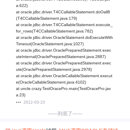
a:622)
at oracle.jdbc.driver.T4CCallableStatement.doOall8
(T4CCallableStatement.java:179)
at oracle.jdbc.driver.T4CCallableStatement.execute_
for_rows(T4CCallableStatement.java:782)
at oracle.jdbc.driver.OracleStatement.doExecuteWith
Timeout(OracleStatement.java:1027)
at oracle.jdbc.driver.OraclePreparedStatement.exec
uteInternal(OraclePreparedStatement.java:2887)
at oracle.jdbc.driver.OraclePreparedStatement.exec
ute(OraclePreparedStatement.java:2978)
at oracle.jdbc.driver.OracleCallableStatement.execut
e(OracleCallableStatement.java:4102)
at uncle.crazy.TestOracePro.main(TestOracePro.jav
a:23)
2012-03-23
——到底了——