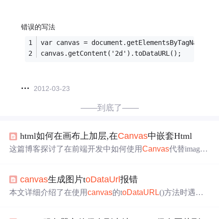
错误的写法
var canvas = document.getElementsByTagName('c
canvas.getContent('2d').toDataURL();
2012-03-23
——到底了——
html如何在画布上加层,在
Canvas
中嵌套Html
这篇博客探讨了在前端开发中如何使用
Canvas
代替imagem
agick处理图像。作者指出，虽然imagemagick在某些场景下
方便，但使用
Canvas
可以更流畅地操作，并且避免了前后
canvas
生成图片t
oData
Url
报错
端代码重复。通过
Canvas
的t
oData
URL
方法，可以将图片
转换为Base64编码，然后传回后端进行保存。文章中提供
本文详细介绍了在使用
canvas
的t
oData
URL
()方法时遇到
了示例代码，展示了如何将SVG绘制到
Canvas
以及处理跨
的跨域错误及其解决方案。通过设置图片的crossOrigin属性
域图像。然而，作者遇到了
Chrome
浏览器对Blob
URL
不
为'Anonymous'，并确保服务器端正确配置跨域请求，可以