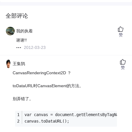
全部评论
我的执着
赞
谢谢!!
2012-03-23
王集鹄
赞
CanvasRenderingContext2D ？
toDataURL时CanvasElement的方法。
别弄错了。
var canvas = document.getElementsByTagName('c
canvas.toDataURL();