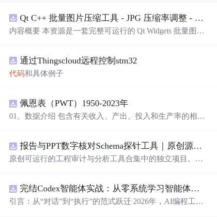
Qt C++ 批量图片压缩工具 - JPG 压缩率调整 - 批量修改分辨率 - 本地图片批处理（源码）
内容概要 本资源是一套完整可运行的 Qt Widgets 批量图片
压缩桌面工具源码，基于 Qt5/C++ 从零开发，专为初学者
设计，分步实现图片批量处理全套功能。工具支持多选单
通过Thingscloud远程控制stm32
张图片、直接读取整个文件夹内所有 JPG/PNG 图像，可自
定义输出图片分辨率、调节 JPG0~100 区间压缩质量，自
代码
和具体例子
带锁定宽高比防拉伸变形功能；批量处理完成后自动统计
每张图片压缩前后文件体积，计算整体压缩缩小比例，直
观展示压缩效果。 适用人群 Qt/C++ 零基础初学者，学习
佩恩表（PWT）1950-2023年
QImage 图像绘图、文件目录遍历、UI 交互开发； 需要本
01、数据介绍 包含有关收入、产出、投入和生产率的相对
地批量处理图片的办公、设计、自媒体从业者； 想要学习
水平信息，涵盖1950-2023年各国GDP、汇率、TFP、CPI
图片缩放、JPG 压缩、本地文件 IO、进度条交互的开发学
指数、人口、人力资本等多项数据，整理的PWT 11.0中文
习者。 使用场景 自媒体批量压缩配图，降低图片体积节省
报告与PPT数字核对Schema探针工具｜原创源码+测试+离线报告
翻译使用说明，英文原版使用说明。 数据名称：佩恩表
上传流量； 摄影、设计批量统一图片尺寸，批量轻量化相
（PWT） 数据年份：1950-2023年
原创可运行的工程审计与分析工具合集中的独立项目。每
册图片； 程序开发学习：QFileDialog 文件选择、QDir 文
个压缩包包含完整 Node.js、HTML、CSS、JavaScript 源
件夹遍历、QImage 缩放保存、QSlider 参数联动、批量循
码，内置合成示例、3 项自动化验收、离线 HTML/JSON/S
环界面防卡顿、文件大小格式化转换全套 Qt 图像开发实战
完结Codex智能体实战：从零系统学习智能体
应用
VG 报告、1080×720 运行效果图、README、运行说明、
案例。 工具核心功能清单 双模式导入图片：手动多选单张
MIT License 与原创授权声明。零第三方运行依赖，不包含
引言：从“对话”到“执行”的范式跃迁 2026年，AI编程工具
图片 / 一键读取整个文件夹全部图片； 自定义输出宽高分
榜单产品源码、官方素材、论文、账号数据或未授权内
正经历一场深刻变革。过去，我们习惯于在对话框
里
向AI
辨率，支持锁定原始宽高比，避免图片拉伸变形； 滑块调