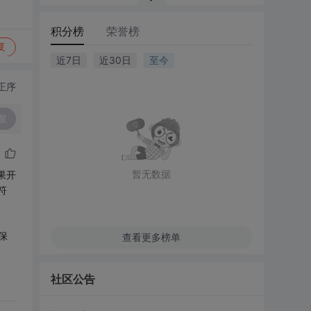
积分榜
荣誉榜
复
近7日
近30日
至今
正序
复
暂无数据
果开
符
保
查看更多榜单
社区公告