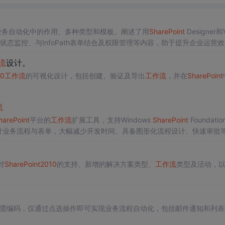
业务自动化中的作用、多种类型和模板。阐述了用
SharePoint
Designer和V
状态监控、与InfoPath表单结合及权限管理等内容，助于提升企业运营
流
设计。
10
工作流
的可视化设计，包括创建、验证及导出
工作流
，并在
SharePoint
流
harePoint
平台的
工作流
扩展工具，支持Windows
SharePoint
Foundatio
计业务流程与表单，大幅减少开发时间。具备图形化流程设计、快速审批
对
SharePoint
2010
的支持、新增的解决方案类型、
工作流
类型及活动，
需编码，仅通过点选操作即可实现业务流程自动化，包括邮件通知和列表