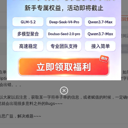
转发到动态
举报
写回
切换为时间
发表回
在单词之间加入“ ”（空格），所以在按位置读取一个字符串的信息时，如
ription变量,之后你再把此变量的值付给Name的时候，系统会认为是空字
就会出错。。。
~ 所以大家以后注意，获取某一字符串子串的信息，或者赋值的时候，一定确
就会出现很多意料之外的Bugs~~~
思广益，解决难题~~~