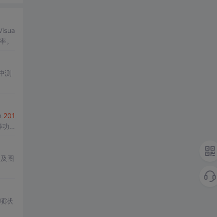
isua
效率。
中测
n
201
等功
以及图
项状