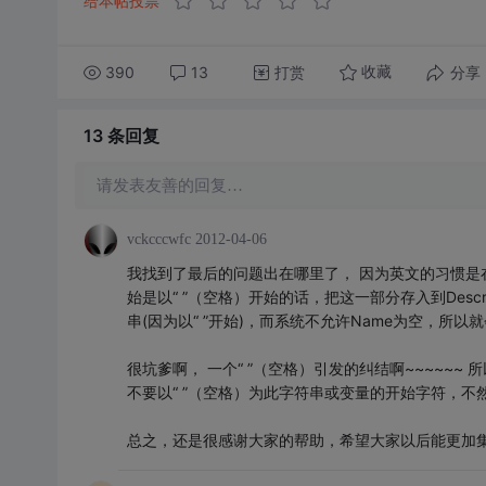
给本帖投票
390
13
打赏
分享
收藏
13 条
回复
请发表友善的回复…
vckcccwfc
2012-04-06
我找到了最后的问题出在哪里了， 因为英文的习惯是
始是以“ ”（空格）开始的话，把这一部分存入到Desc
串(因为以“ ”开始)，而系统不允许Name为空，所以
很坑爹啊， 一个“ ”（空格）引发的纠结啊~~~~~
不要以“ ”（空格）为此字符串或变量的开始字符，不然
总之，还是很感谢大家的帮助，希望大家以后能更加集