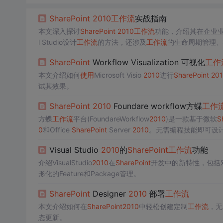
SharePoint
2010
工作流
实战指南
本文深入探讨
SharePoint
2010
工作流
功能，介绍其在企业
l Studio设计
工作流
的方法，还涉及
工作流
的生命周期管理、
SharePoint
Workflow Visualization 可视化
工作
本文介绍如何
使用
Microsoft Visio
2010
进行
SharePoint
20
试其效果。
SharePoint
2010
Foundare workflow方蝶
工作
方蝶
工作流
平台(FoundareWorkflow
2010
)是一款基于微软
S
0
和Office
SharePoint
Server
2010
。无需编程技能即可设
能。
Visual Studio
2010
的
SharePoint
工作流
功能
介绍VisualStudio
2010
在
SharePoint
开发中的新特性，包括
形化的Feature和Package管理。
SharePoint
Designer
2010
部署
工作流
本文介绍如何在
SharePoint
2010
中轻松创建定制
工作流
，无
态更新。