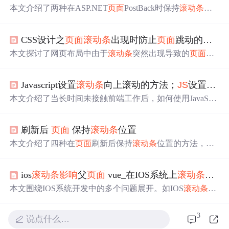
本文介绍了两种在ASP.NET
页面
PostBack时保持
滚动条
位
置的方法：一是使用Page的SmartNavigation属性；二是利
用JavaScript脚本来实现，后者更为灵活且适用于包含ASC
CSS设计之
页面
滚动条
出现时防止
页面
跳动的方法
X控件的复杂
页面
。
本文探讨了网页布局中由于
滚动条
突然出现导致的
页面
跳
动问题，尤其是在信息流
页面
和交互场景下。解决方案包
括使用CSS的`calc`函数计算并补偿
滚动条
宽度，确保
页面
Javascript设置
滚动条
向上滚动的方法；
JS
设置
滚动
内容始终居中，避免跳动。对于窄屏幕，可能需要额外的
响应式处理以优化视觉效果。
本文介绍了当长时间未接触前端工作后，如何使用JavaScri
pt获取和设置
滚动条
位置。重点包括获取
滚动条
Y轴
数据
和
设置
滚动条
无动
画
及有动
画
向上滚动的代码，考虑了浏览
刷新后
页面
保持
滚动条
位置
器兼容性问题。
本文介绍了四种在
页面
刷新后保持
滚动条
位置的方法，包
括使用MaintainScrollPositionOnPostBack、SmartNavigation
属性，以及两种JavaScript解决方案。这些方法适用于不同
ios
滚动条
影响
父
页面
vue_在IOS系统上
滚动条
滚动
场景的需求。
本文围绕IOS系统开发中的多个问题展开。如IOS
滚动条
滚
动到指定位置出现空白
页面
，是因-webkit-overflow-scrolling
属性导致，可通过滚动前后设置属性值解决；还提及iframe
3
说点什么…
滚动条
不显示、按钮不响应点击、
js
autocomplete属性失效