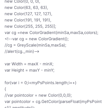
new Color(0, 0, 0),
new Color(63, 63, 63),
new Color(127, 127, 127),
new Color(191, 191, 191),
new Color(255, 255, 255)];
var cg =new ColorGradient(minSa,maxSa,colors);
<!--var cg = new ColorGradient();
//cg = GreyScale(minSa,maxSa);
//alert(cg._min)-->
var Width = maxX - minX;
var Height = maxY - minY;
for(var i = 0;i<myPsPoints.length;i++)
{
//var pointcolor = new Color(0,0,0);
var pointcolor = cg.GetColor(parseFloat(myPsPoint
s[i].amplitude));