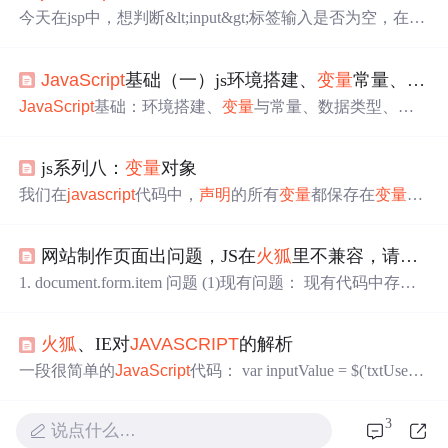
今天在jsp中，想判断&lt;input&gt;标签输入是否为空，在点
击按键之后的function login（）里加上了判断，代码如下：
function login(){ var p = document.getElementById("past_pw
JavaScript
基础（一）js环境搭建、
变量
常量、数据类型及转换、运算符
d").value; if(p==""){ alert("原密码不可为空") retu
rn ; ...
JavaScript
基础：环境搭建、
变量
与常量、数据类型、数
据类型的转换、运算符。
js系列八：
变量
对象
我们在
javascript
代码中，
声明
的所有
变量
都保存在
变量
对
象中，除此之外，
变量
对象中还可能包含以下内容 1 函数
的所有参数（在
火狐
中参数对象为arguments） 2 当前上下
网站制作页面出问题，JS在
火狐
里不兼容，请高手指教
文中所有函数
声明
（通过function
声明
的函数） 3 当前上下
文中的所有
变量
声明
（通过 var
声明
的
变量
） 创建过程
变
1. document.form.item 问题 (1)现有问题： 现有代码中存在
量
对象创建过程中，依次经历了一下几个过程 在 Chrome
许多 document.formName.item("itemName") 这样的语句，不
浏览器中，
变量
对象会首先获得...
能在Firefox(
火狐
)下
运行
(2)解决方法： 改用 document.form
火狐
、IE对
JAVASCRIPT
的解析
Name.elements["elementName"] (3)其它 参见 2 2. 集合类对
象问题 (1)现有问题： 现有代
一段很简单的
JavaScript
代码： var inputValue = $('txtUserN
ame').value.trim(); var UserName=document.getElementById("t
xtUserName").value; 注意：'txtUserName'如下 &lt;input type
3
说点什么…
="text" name="txtUserName"...