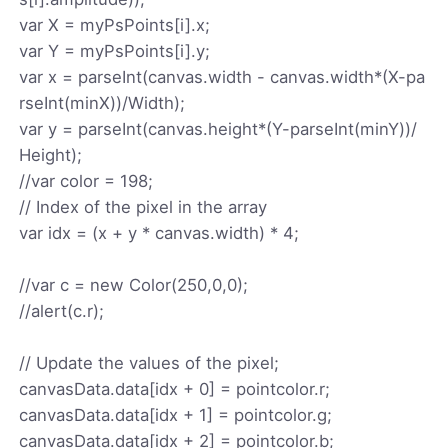
var X = myPsPoints[i].x;
var Y = myPsPoints[i].y;
var x = parseInt(canvas.width - canvas.width*(X-pa
rseInt(minX))/Width);
var y = parseInt(canvas.height*(Y-parseInt(minY))/
Height);
//var color = 198;
// Index of the pixel in the array
var idx = (x + y * canvas.width) * 4;
//var c = new Color(250,0,0);
//alert(c.r);
// Update the values of the pixel;
canvasData.data[idx + 0] = pointcolor.r;
canvasData.data[idx + 1] = pointcolor.g;
canvasData.data[idx + 2] = pointcolor.b;