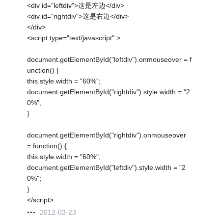
<div id="leftdiv">这是左边</div>
<div id="rightdiv">这是右边</div>
</div>
<script type="text/javascript" >
document.getElementById("leftdiv").onmouseover = f
unction() {
this.style.width = "60%";
document.getElementById("rightdiv").style.width = "2
0%";
}
document.getElementById("rightdiv").onmouseover
= function() {
this.style.width = "60%";
document.getElementById("leftdiv").style.width = "2
0%";
}
</script>
2012-03-23