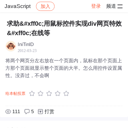
JavaScript
登录
频道
加入
帖子详情
社区
JavaScript
求助&#xff0c;用鼠标控件实现div网页特效
&#xff0c;在线等
IniTinlD
2012-03-23
将两个网页分左右放在一个页面内，鼠标在那个页面上
方那个页面就显示整个页面的大半。怎么用控件设置属
性。没弄过，不会啊
给本帖投票
111
5
打赏