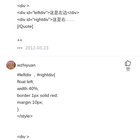
<div >
<div id="leftdiv">这是左边</div>
<div id="rightdiv">这是右……
[/Quote]
++
2012-03-23
wzhiyuan
赞
#leftdiv ，#rightdiv{
float:left;
width:40%;
border:1px solid red;
margin:10px;
}
</style>
<div >