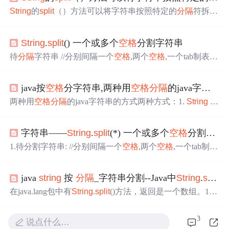
String
的
split
（）方法可以将字符串按照特定的
分隔
符拆分
成字符串数组 在java.lang包中有
String
.
split
()方法,返回是一
个数组------不管按照什么拆，拆出来是一个数组
String
str
String
.
split
() 一个或多个
空格
分割字符串
= "1,2,3,4,5,6";
String
[] strarr = str.
split
(","); system.out.println
(strarr)//["1","2...
待
分隔
字符串 //分别间隔一个
空格
,两个
空格
,一个tab制表符
String
str = "a b c d"; 效果 //四种
分隔
符
String
[] arr1 = str.
spl
it
(" ");
String
[] arr2 = str.
split
("s");
String
[] arr3 = str.
split
("\t");
java按
空格
分字符串,两种用
空格
分隔
的java字符串的方式
String
[] arr4 = str.
split
("\\s+...
两种用
空格
分隔
的java字符串的方式两种方式：1.
String
str
= "123 456 789 111";
String
[] strArray = str.
split
("s");2.
String
str = "123 456 789 111";
String
[] strArray = str.
split
(" ");3.多
字符串——
String
.
split
(*) 一个或多个
空格
分割字符串
个
空格
，不管有多少
空格
就
分隔
String
str = "123 456...
1.待分割字符串: //分别间隔一个
空格
,两个
空格
,一个tab制表
符
String
str = "a b c d"; 字符串中的的空白分别为：单个
空
格
，两个
空格
，tab制表符。 2. 四种
分隔
符比较 //四种
分隔
java
string
按
分隔
_字符串分割--Java中
String
.
split
(
符
String
[] arr1 = str.
split
(" ");
String
[] arr2 = str.
split
("s");
Stri
ng
[] arr3 = str.
split
("\t");
在java.lang包中有
String
.
split
()方法，返回是一个数组。1、
“.”和“|”都是转义字符，必须得加"\\";如果用“.”作为
分隔
的
话，必须是如下
写法
：
String
.
split
("\\."),这样才能
正确
的
分
3
说点什么…
隔
开，不能用
String
.
split
(".");如果用“|”作为
分隔
的话，必