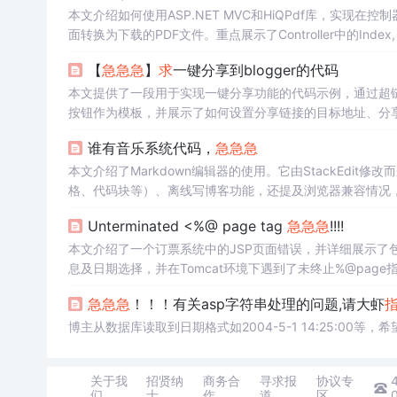
本文介绍如何使用ASP.NET MVC和HiQPdf库，实现在控
面转换为下载的PDF文件。重点展示了Controller中的Index
【
急
急
急
】
求
一键分享到blogger的代码
本文提供了一段用于实现一键分享功能的代码示例，通过超链接的
按钮作为模板，并展示了如何设置分享链接的目标地址、分
谁有音乐系统代码，
急
急
急
本文介绍了Markdown编辑器的使用。它由StackEdit
格、代码块等）、离线写博客功能，还提及浏览器兼容情况，建
Unterminated <%@ page tag
急
急
急
!!!!
本文介绍了一个订票系统中的JSP页面错误，并详细展示了包含Ja
息及日期选择，并在Tomcat环境下遇到了未终止%@page
急
急
急
！！！有关asp字符串处理的问题,请大虾
博主从数据库读取到日期格式如2004-5-1 14:25:00等
关于我
招贤纳
商务合
寻求报
协议专
们
士
作
道
区