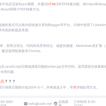
制器中动态渲染Razor视图，并通过
HTML
到PDF转换功能，将Index和Abou
, About和两个PDF转换方法。
形式可以将内容快速分享到Blogger等平台。示例中使用了LinkedI
享内容的标题及来源。
修改而来，有简洁语法、代码块高亮等特点。涵盖快捷键、Markdown及扩展
议使用较新版本Chrome。
vaScript日期选择器功能的order.jsp文件代码。该页面旨在收集航
指令的问题。
指点
？？？
，希望只保留日期部分如2004-5-1，并将值放入中，寻
求
详细处理方法。
400-660-
在线客
工作时间 8:30-
kefu@csdn.net
0108
服
22:00