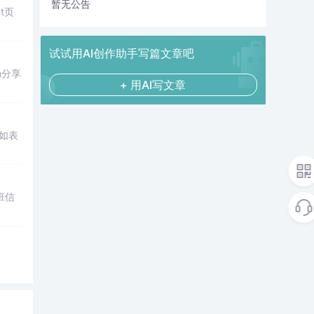
暂无公告
t页
试试用AI创作助手写篇文章吧
n分享
+ 用AI写文章
（如表
班信