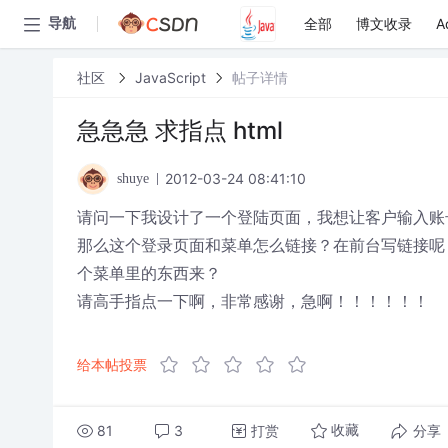
全部
博文收录
A
导航
社区
JavaScript
帖子详情
急急急 求指点 html
2012-03-24 08:41:10
shuye
请问一下我设计了一个登陆页面，我想让客户输入账
那么这个登录页面和菜单怎么链接？在前台写链接呢
个菜单里的东西来？
请高手指点一下啊，非常感谢，急啊！！！！！！
给本帖投票
81
3
打赏
分享
收藏