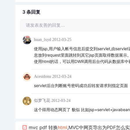
3 条
回复
请发表友善的回复…
huan_lxyd
2012-03-25
使用jsp,用户输入帐号信息后提交到servlet,由s
息放到request里面跳转到其它jsp页面取得数据展示
使用html的话，可以用DWR调用后台代码从数据库
Acesidonu
2012-03-24
servlet后台判断账号密码成功后转发请求到指定页面
似梦飞花
2012-03-24
这个得用动态网页了 貌似 比如jsp+servlet+jav
mvc pdf 转换
html
,MVC中网页导出为PDF怎么