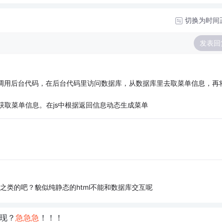
切换为时间
发表回
ervlet调用后台代码，在后台代码里访问数据库，从数据库里去取菜单信息，再
。
中获取菜单信息。在js中根据返回信息动态生成菜单
abean之类的吧？貌似纯静态的html不能和数据库交互呢
实现？
急
急
急
！！！