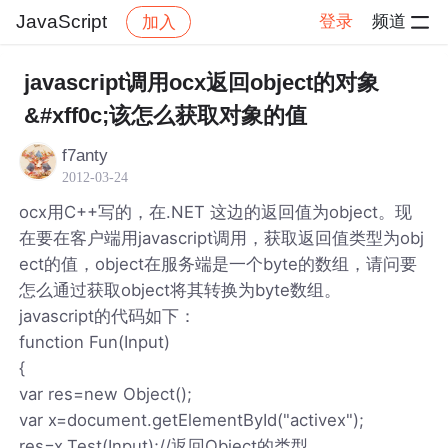
JavaScript
登录
频道
加入
帖子详情
社区
JavaScript
javascript调用ocx返回object的对象
&#xff0c;该怎么获取对象的值
f7anty
2012-03-24
ocx用C++写的，在.NET 这边的返回值为object。现
在要在客户端用javascript调用，获取返回值类型为obj
ect的值，object在服务端是一个byte的数组，请问要
怎么通过获取object将其转换为byte数组。
javascript的代码如下：
function Fun(Input)
{
var res=new Object();
var x=document.getElementById("activex");
res=x.Test(Input);//返回Object的类型