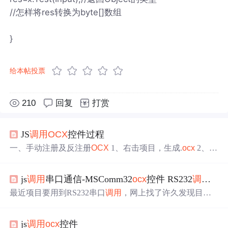
//怎样将res转换为byte[]数组
}
给本帖投票
210
回复
打赏
JS
调用
OCX
控件过程
一、手动注册及反注册
OCX
1、右击项目，生成.
ocx
2、注
册，以管理员身份win+R打开运行，输入cmd 输入 regsvr32
控件路径，出现如下对话框则表明
ocx
注册成功，可以被js
js
调用
串口通信-MSComm32
ocx
控件 RS232
调用
实
调用
3、反注册：输入regsvr32 /u 控件路径 二、查找
ocx
的
clsid 1、方式一：通过C++代码中ENP_ActiveXDLL.idl 2、
最近项目要用到RS232串口
调用
，网上找了许久发现目前
方式二：通过注册表...
调用
MSComm32
ocx
控件的例子很多都是假的，没有用，
经过一番研究，自己结合网上学习的东西写一个js
调用
MS
js
调用
ocx
控件
Comm32
ocx
控件的实例，亲测有效，以下是步骤。一、熟