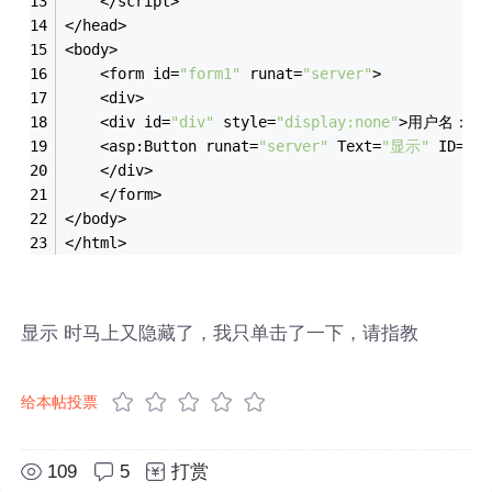
    </script>
</head>
<body>
    <form id=
"form1"
 runat=
"server"
>
    <div>
    <div id=
"div"
 style=
"display:none"
>用户名：<asp
    <asp:Button runat=
"server"
 Text=
"显示"
 ID=
"bt
    </div>
    </form>
</body>
</html>
显示 时马上又隐藏了，我只单击了一下，请指教
给本帖投票
109
5
打赏