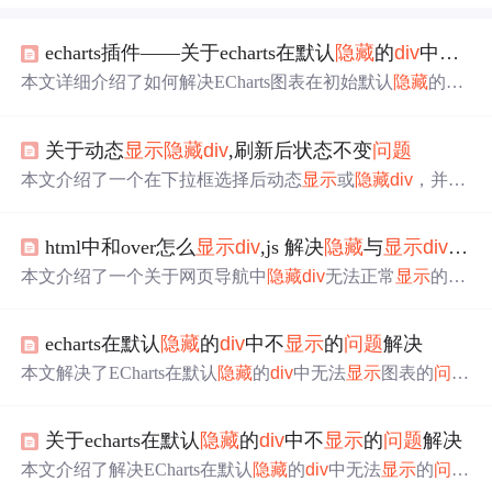
echarts插件——关于echarts在默认
隐藏
的
div
中不
显
本文详细介绍了如何解决ECharts图表在初始默认
隐藏
的
div
中
显示
为空白的
问题
，提供了两种有效解决方案：一是确
保
div
具有明确的宽度和高度；二是在
div
显示
后调用echarts
关于动态
显示
隐藏
div
,刷新后状态不变
问题
实例的resize方法。
本文介绍了一个在下拉框选择后动态
显示
或
隐藏
div
，并在
页面刷新后保持状态不变的
问题
。通过添加两个change事
件和利用jQuery，确保
隐藏
的
div
在刷新后不会自动
隐藏
。
html中和over怎么
显示
div
,js 解决
隐藏
与
显示
div
的相
代码示例中提到了将
div
显示
与否与下拉框选择的值关联，
并建议根据需求调整默认
隐藏
div
的逻辑。
本文介绍了一个关于网页导航中
隐藏
div
无法正常
显示
的
问
题
，并提供了修改前后的代码对比。通过调整CSS样式和J
avaScript函数，成功实现了鼠标悬停时
隐藏
内容的
显示
。
echarts在默认
隐藏
的
div
中不
显示
的
问题
解决
本文解决了ECharts在默认
隐藏
的
div
中无法
显示
图表的
问题
。通过为
div
元素显式设置宽度和高度，确保ECharts能够正
确初始化并渲染图表。
关于echarts在默认
隐藏
的
div
中不
显示
的
问题
解决
本文介绍了解决ECharts在默认
隐藏
的
div
中无法
显示
的
问题