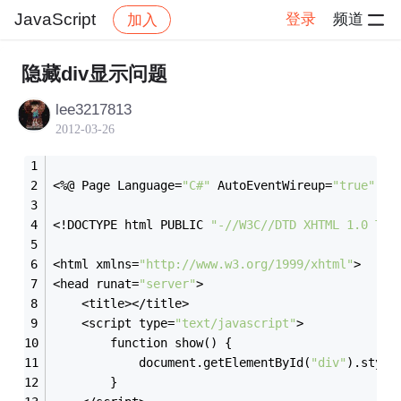
JavaScript
登录
频道
加入
帖子详情
社区
JavaScript
隐藏div显示问题
lee3217813
2012-03-26
<%@ Page Language=
"C#"
 AutoEventWireup=
"true"
 Co
<!DOCTYPE html PUBLIC 
"-//W3C//DTD XHTML 1.0 Tra
<html xmlns=
"http://www.w3.org/1999/xhtml"
>
<head runat=
"server"
>
    <title></title>
    <script type=
"text/javascript"
>
        function show() {
            document.getElementById(
"div"
).style
        }