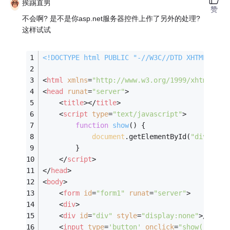
挨踢直男
赞
不会啊? 是不是你asp.net服务器控件上作了另外的处理?
这样试试
<!DOCTYPE 
html
PUBLIC
"-//W3C//DTD XHTML 1.0 
<
html
xmlns
=
"http://www.w3.org/1999/xhtml"
>
<
head
runat
=
"server"
>
<
title
>
</
title
>
<
script
type
=
"text/javascript"
>
function
show
(
) 
{
document
.getElementById(
"div"
).st
        }
</
script
>
</
head
>
<
body
>
<
form
id
=
"form1"
runat
=
"server"
>
<
div
>
<
div
id
=
"div"
style
=
"display:none"
>
用户名
<
input
type
=
'button'
onclick
=
"show()"
 />