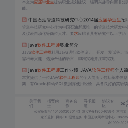
本文为
应届
毕业生
提供职业规划建议，强调兴趣导向而非短
能。
中国石油管道科技研究中心2014届
应届
毕业生
招
管道科技研究中心作为中国石油所属唯一的管道技术研发中心
及仪表自动化等岗位人才。要
求
应聘者具有研究生以上学历
java
软件工程师
职业简介
Java
软件工程师
利用Java进行软件设计、开发、测试等。
需培养兴趣、选择合适的语言、脚踏实地并注重实践。
java
软件工程师
工作业绩_JAVA
软件工程师
个人
本文提供了一位JAVA
软件工程师
的个人简历，包括基本信息
架，有Oracle和MySQL数据库使用经验，具备良好的英语
公司的工作经验，参与过Payroll项目，熟练运用Struts、Hiber
关于我
招贤纳
商务合
寻求报
协议专
们
士
作
道
区
公安备案号11010502030143
京ICP备19004658号
京网文〔
家长监护
网络110报警服务
中国互联网举报中心
Chro
©1999-2