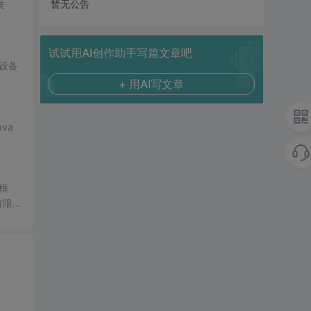
暂无公告
技
试试用AI创作助手写篇文章吧
设备
+ 用AI写文章
va
框
有限