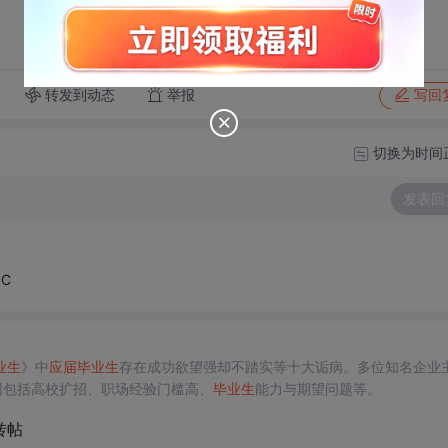
转发到动态
举报
写回
切换为时间
发表回
C
业生
》中
应届
毕业生
存在成功欲望强却不踏实等十大诟病。多位知名企业
因包括高校扩招、职场经验门槛高、
毕业生
能力与期望问题等。
转帖