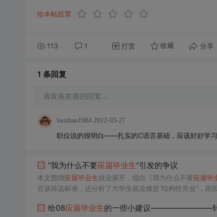
给本帖投票
113
1
打赏
分享
收藏
1 条
回复
请发表友善的回复…
luozhao1984
2012-03-27
职位说的很明白——扎实的C语言基础，应该好好学习
"我为什么不要
应届
毕业生
"引发的争议
本文围绕
应届
毕业生
就业展开，指出《我为什么不要
应届
毕
官谈筛选标准，还分析了大学生就业难是“结构性失业”，原
给08
应届
毕业生
的一些小建议————————