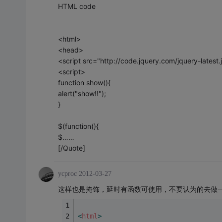
HTML code
<html>
<head>
<script src="http://code.jquery.com/jquery-latest.
<script>
function show(){
alert("show!!");
}
$(function(){
$……
[/Quote]
ycproc
2012-03-27
这样也是掩饰，延时有函数可使用，不要认为的去做
<
html
>