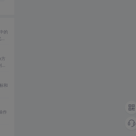
中的
代
e方
制。
标和
操作