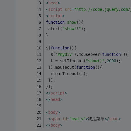
<
head
>
<
script
src
=
"http://code.jquery.com/
<
script
>
function
show
(
)
{
 alert(
"show!!"
);
}
$(
function
(
)
{
  $(
'#mydiv'
).mouseover(
function
(
)
{
  t = setTimeout(
"show()"
,
2000
);
 }).mouseout(
function
(
)
{
  clearTimeout(t);
 });
});
</
script
>
</
head
>
<
body
>
<
span
id
=
"mydiv"
>
我是菜单
</
span
>
</
body
>