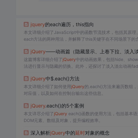
jquery
的each遍历，this指向
本文详细介绍了JavaScript中的函数节流技术，包括其原
each方法的两种用法，并解释了this关键字在不同场景下的含
码，加深了对这些概念的理解。
jQuery
——动画篇（隐藏显示、上卷下拉、淡入淡出、a
这篇博客详细介绍了
jQuery
中的动画效果，包括hide、show
法进行显示与隐藏的切换。此外，还探讨了淡入淡出动画fadeOut、
最后，提到了each方法、索引操作inArray、字符串处理的t
jQuery
中$.each()方法
本文详细介绍了如何使用
jQuery
的.each()方法来遍历
对应值，以及如何在控制台输出这些信息。
jQuery
.each()的5个案例
本文详尽介绍了
jQuery
each()函数的使用方法，包括基
DOM元素、数组及对象，提升编程效率。
深入解析
jQuery
中的
延时
对象的概念