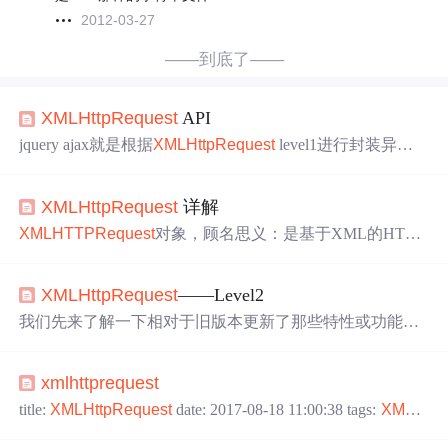
2012-03-27
——到底了——
XMLHttpRequest
API
jquery ajax就是根据
XMLHttpRequest
level1进行封装异步
请求，可惜目前它的版本不支持接收和
传送
二进制数据。
XMLHttpRequest
level2的诞生引入了很多新的api，例如可
XMLHttpRequest
详解
以接收和
传送
二进制数据，传输过程中的也添加了更细致
的事件监听。先来个demo，发送二进制数据/** * @author l
XMLHTTPRequest
对象，顾名思义：是基于XML的HTTP
iuxg * @date 2016年3月24日 下午10:59:1
请求。
XMLHTTPRequest
是一个浏览器接口，使得Javascr
ipt可以进行HTTP(S)通信。自从浏览器提供有了
XMLHTTP
XMLHttpRequest
——Level2
Request
这个接口之后，ajax操作就此诞生
我们先来了解一下相对于旧版本更新了那些特性或功能，
再对功能特性进行学习： 我们的老版本只支持文本数据的
传送
，无法用来读取和上传
文件
；
传送
和接受数据时，没
xmlhttprequest
有进度信息，只能提示有没有完成 ；受到同源限制的影
响，只能向同一域名的服务器请求数据，针对同源限制，
title:
XMLHttpRequest
date: 2017-08-18 11:00:38 tags:
XMLH
没有解决方案 相比于老版本，我们的新版本可以设置HTT
ttpRequest
--- ajax的真面目 ajax一直在使用，使用起来相
P请求的时限 ；可以使用FormData对象管理表单数据； 可