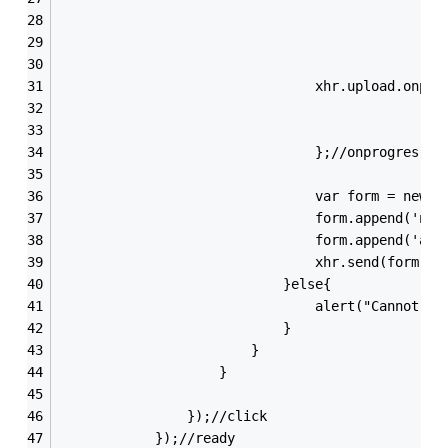
                                                
                                                
                                                
                                xhr.upload.onpro
                                                
                                                
                                };//onprogres
                                var form = new F
                                form.append(
                                form.append('
                                xhr.send(form);
                            }else{
                                alert("Cannot op
                            }
                        }
                    }
                });//click
            });//ready