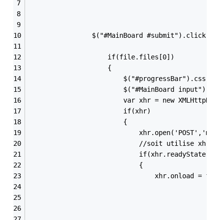
                                                
                $("#MainBoard #submit").click( f
                    if(file.files[0])
                    {
                        $("#progressBar").css("d
                        $("#MainBoard input").at
                        var xhr = new XMLHttpReq
                        if(xhr)
                        {
                            xhr.open('POST','myS
                            //soit utilise xhr.o
                            if(xhr.readyState ==
                            {
                                xhr.onload = fun
                                                
                                                
                                                
                                                