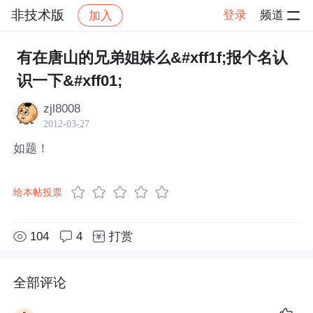
非技术版
登录
频道
加入
帖子详情
社区
非技术版
有在唐山的兄弟姐妹么&#xff1f;报个名认
识一下&#xff01;
zjl8008
2012-03-27
如题！
给本帖投票
104
4
打赏
全部评论