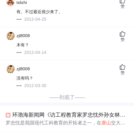
tslizhi
赞
有。不过最近很少来了。
2012-04-25
zjl8008
赞
木有？
2012-04-14
zjl8008
赞
没有吗？
2012-03-30
——到底了——
环渤海新闻网《访工程教育家罗忠忱外孙女林霞》
罗忠忱是我国现代工科教育的开拓者之一，在
唐山
交大任
教40年，培养了大批工程技术人才，如茅以升、林同炎