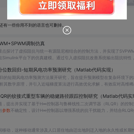
发表回
还有一些你用不到的语言也可删掉。
WM+SPWM调制仿真
点探讨了虚拟阻抗与统一有源阻尼相结合的控制方法，并实现了SVPW
Simulink平台下的仿真建模。通过引入虚拟阻抗改善系统输出阻抗特性
问题，从而提升逆变器在弱电网条件下的并网稳定性与电能质量。研究涵盖
位数回归-短期风电功率预测研究（Matlab代码实现）
果评估，同时拓展涉及正负序分离、中点电位平衡、DPWMA调制等关
回归的短期风电功率预测方法展开研究，旨在提升预测模型在复杂环境下的
ATLAB/Simulink仿真环境的专业人士；; 使用场景及目标：
剖析其数学原理，并引入近端梯度算法进行高效优化求解，有效应对高维稀
深入研究；②支撑学位论文撰写、学术期刊投稿或科研项目申报中的仿
算法实现与仿真实验，利用实际风电数据验证了该方法在不同分位点下的预测
QR的铰接式重型车辆的稳健路径跟踪控制研究（Matlab代码实
持；; 阅读建议：建议读者结合提供的Simulin
。此外，文档还整合了电力系统、机器学习、路径规划等多个领域的相关
适合人群：具备扎实的数学基础（如凸优化、统
，提出并实现了基于H∞控制器与鲁棒线性二次调节器（RLQR）的控制
数
设计与有源阻尼的协同作用机制，深入理解不同调制策略对系统性能的
等先进控制技术，全面提升对复杂电网环境下并网系统稳定运行机制的认
力系统调度、智能优化算法或机器学习等领域的科研人员、工程技术人员及研
与
参数
不确定性，设计H∞控制器以增强系统的抗干扰能力，并结合RLQR
Matlab进行仿真验证，对比不同工况下的控制效果，展示了所提方法在
的学者提供可复现、可扩展的Matlab代码实例，便于算法改进与对比实
分析与决策支持工具。; 阅读建议：此资源以算法实现为
重型车辆（如矿用卡车、大
间移动，这种移动通常涉及人口居住地由迁出地到迁入地的永久性或长期