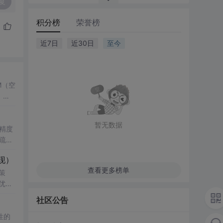
复
积分榜
荣誉榜
近7日
近30日
至今
M（空
，结
了控
键技
暂无数据
精度
疏数
真验证
性
现）
科研
查看更多榜单
策
影响，
知水
究
优化
复杂
社区公告
验；
性的