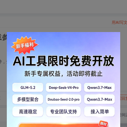
用AI写
删减参数！
臃肿，知道的朋友告诉下，谢谢！
转发到动态
举报
享
写回
切换为时间