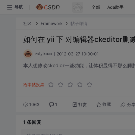
全部
Ada助手
导航
社区
Framework
帖子详情
如何在 yii 下 对编辑器ckeditor
2012-03-27 10:00:01
zxlyixuan
本人想修改ckedior一些功能，让体积显得不那么
给本帖投票
1063
1
打赏
分
收藏
1 条
回复