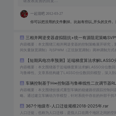
请发表友善的回复…
一起混吧
2012-03-27
你可以把没用的文件删掉。比如有些以_开头的文件。
三相并网逆变器虚拟阻抗+统一有源阻尼策略SVP
内容概要：本文围绕三相并网逆变器的控制策略展开研究，重
间矢量脉宽调制）与SPWM（正弦脉宽调制）两种调制方式在
合统一有源阻尼技术有效抑制LC或LCL滤波器引起的谐振
【短期风电功率预测】近端梯度算法求解LASSO分
制策略的设计、调制算法的实现、动态响应分析及谐波抑制效
术，构建了完整的高性能并网逆变器控制系统仿真体系。; 适合人群：适用于从事电力电子、新能源发电、智能电网及相关领域的研究生、
内容概要：本文围绕基于近端梯度算法求解LASSO分位数
科研人员和工程技术人员，特别是具备三相并网逆变器控制理论基础并熟悉M
与鲁棒性。文章系统构建了LASSO分位数回归模型，深入
①用于高校与科研机构开展并网逆变器稳定性与控制策略的
据与异常值干扰等问题。通过Matlab平台完成了完整的
车辆控制基于H∞控制器与鲁棒线性二次调节器RL
工作；③为企业研发高性能、高可靠性的并网逆变器产品提供先进的控制方案与技术原型支
能，结果表明其相较于传统方法具有更强的稳定性和准确性
k模型文件进行实际操作与仿真验证，重点关注虚拟阻抗
方向与技术应用案例，突出该方法在新能源预测与智能优化中的广泛适用性与实践价值。; 
内容概要：本文围绕铰接式重型车辆的稳健路径跟踪控制问题
参
并可进一步拓展学习文中提及的正负序控制、中点电位平衡
计学习）与Matlab编程能力，从事新能源发电预测、电
略。通过建立车辆动力学模型，针对系统中存在的外部干扰
平。
生。; 使用场景及目标：①应用于短期风电功率预测，增强模型对噪声、异常值及非平稳特性的适应能力，提升电网调度的安全性与经济
控制性能，在保证稳定性的同时提升路径跟踪精度。研究利用
367个地级市-人口迁徙规模2018-2025年.rar
性；②为研究LASSO回归、分位数回归及近端梯度优化算法
行驶环境下的优越性与鲁棒性。; 适合人群：具备自动控制理论基础、车辆工程或自动化相关背景，熟悉Matlab/Simulink仿真工具，从事
③作为可再生能源消纳、电力市场出清、微网能量管理等工程场景下的核心数据
智能车辆控制、路径跟踪算法研究的研究生、科研人员及工程技术人员。; 使用场景及目标：①应用于铰接式
人口迁徙，也称为人口迁移，是指人口在两个地区之间的空