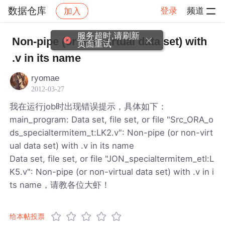
数据仓库
登录
频道
加入
帖子详情
社区
数据仓库
服务超时,请刷新
Non-pipe (or non-virtual data set) with
页面重试
.v in its name
ryomae
2012-03-27
我在运行job时出现错误提示，具体如下：
main_program: Data set, file set, or file "Src_ORA_o
ds_specialtermitem_t:LK2.v": Non-pipe (or non-virt
ual data set) with .v in its name
Data set, file set, or file "JON_specialtermitem_etl:L
K5.v": Non-pipe (or non-virtual data set) with .v in i
ts name，请教各位大虾！
给本帖投票