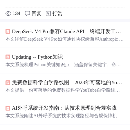
134
回复
打赏
DeepSeek V4 Pro兼容Claude API：终端开发工作流重置指南
本文详解DeepSeek V4 Pro如何通过协议级兼容Anthropic A
PI，实现终端开发工作流的底层重置。重点涵盖环境变量
配置、Claude Code安装避坑、Web Search成本控制、VS C
Updating -- Python知识
ode深度集成及生产部署架构。强调V4-Pro[1m]的时间维度
推理增强能力、上下文管理黄金法则与CLI作为Unix管道
本文系统梳理Python关键知识点，涵盖保留关键字、命名
的本质定位，助力开发者无缝迁移至高性能、可控思考的
规范（_、__前缀/后缀）、self/super/__init__/MRO机制、装
AI编程工作流。
饰器@、内置函数（map/filter/reduce）、字符串与列表切
免费数据科学自学路线图：2023年可落地的YouTube学习地图
片、生成器yield、偏函数、模块导入、__name__=='__main
__'用法，以及PEP 8风格指南和Python之禅等核心编程哲
本文提供一份可落地的免费数据科学YouTube自学路线
学，强调可读性、DRY原则与代码复用。
图，精选7个2023年持续更新、代码可复现、知识闭环且中
文友好的频道，按学习阶段分层：StatQuest夯实数学直
AI外呼系统开发指南：从技术原理到合规实践
觉，Corey Schafer强化Python工程能力，Ken Jee驱动Kaggle
实战，
Data
School构建生产级流水线。强调时效性（2023
本文系统阐述AI外呼系统的技术实现路径与合规保障机
年内容）、环境一致性（Conda/Pip冲突规避）、数据泄露
制，涵盖核心组件（呼叫控制、语音识别、NLP、语音合
防范及GPU优化等关键工程实践，适配零基础转行者与在
成、流程引擎）、实时工作流程、Python环境搭建、通信