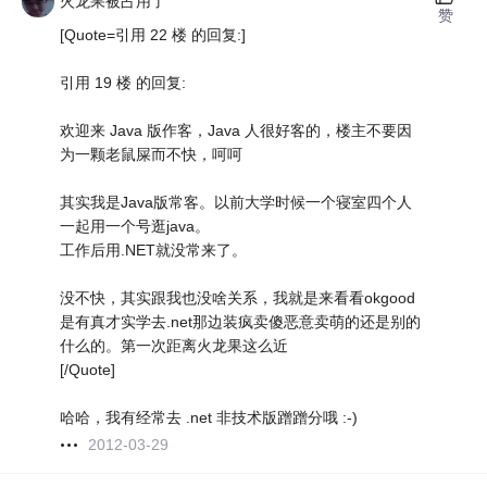
火龙果被占用了
赞
[Quote=引用 22 楼 的回复:]
引用 19 楼 的回复:
欢迎来 Java 版作客，Java 人很好客的，楼主不要因
为一颗老鼠屎而不快，呵呵
其实我是Java版常客。以前大学时候一个寝室四个人
一起用一个号逛java。
工作后用.NET就没常来了。
没不快，其实跟我也没啥关系，我就是来看看okgood
是有真才实学去.net那边装疯卖傻恶意卖萌的还是别的
什么的。第一次距离火龙果这么近
[/Quote]
哈哈，我有经常去 .net 非技术版蹭蹭分哦 :-)
2012-03-29