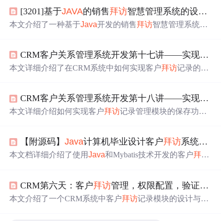
[3201]基于
JAVA
的销售
拜访
智慧管理系统的设计与实现
本文介绍了一种基于
Java
开发的销售
拜访
智慧管理系统，
旨在提升企业销售效率和管理水平。系统通过自动化处理
客户信息、日程安排、
拜访
计划等功能，减少销售人员的
CRM客户关系管理系统开发第十七讲——实现客户
日常事务负担，提高工作效率。同时，系统还提供实时数
据分析和决策支持，帮助企业科学经营决策。文章详细阐
本文详细介绍了在CRM系统中如何实现客户
拜访
记录的管
述了系统的设计目标、需求分析、功能模块设计、实现与
理，包括
拜访
记录表的设计、实体类及映射配置的创建，
测试方案，以及预期成果与展望。
以及分页查询功能的实现。
CRM客户关系管理系统开发第十八讲——实现客户
本文详细介绍如何实现客户
拜访
记录管理模块的保存功
能，包括跳转到添加页面、异步加载数据、保存记录等步
骤。
【附源码】
Java
计算机毕业设计客户
拜访
系统小程序（程序+LW+部署）
本文档详细介绍了使用
Java
和Mybatis技术开发的客户
拜访
系统小程序，包括系统架构、数据库设计和功能模块实
现。用户可以注册、登录，并进行客户
拜访
、通知公告、
CRM第六天：客户
拜访
管理，权限配置，验证码实现
在线咨询等操作。管理员则具备更多管理功能，如客户、
通知公告、客户
拜访
和用户打卡的管理。
本文介绍了一个CRM系统中客户
拜访
记录模块的设计与实
现，包括数据库表结构、实体类映射、页面展示及权限管
理功能，展示了如何通过Struts2、Hibernate和Spring框架完