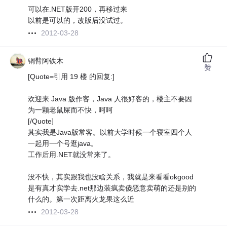
可以在.NET版开200，再移过来
以前是可以的，改版后没试过。
2012-03-28
铜臂阿铁木
赞
[Quote=引用 19 楼 的回复:]
欢迎来 Java 版作客，Java 人很好客的，楼主不要因
为一颗老鼠屎而不快，呵呵
[/Quote]
其实我是Java版常客。以前大学时候一个寝室四个人
一起用一个号逛java。
工作后用.NET就没常来了。
没不快，其实跟我也没啥关系，我就是来看看okgood
是有真才实学去.net那边装疯卖傻恶意卖萌的还是别的
什么的。
第一次距离火龙果这么近
2012-03-28