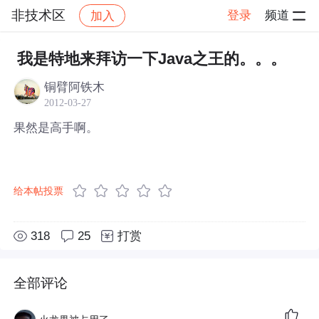
非技术区
登录
频道
加入
帖子详情
社区
非技术区
我是特地来拜访一下Java之王的。。。
铜臂阿铁木
2012-03-27
果然是高手啊。
给本帖投票
318
25
打赏
全部评论