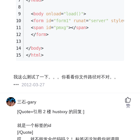
</
head
>
<
body
onload
=
"load()"
>
<
form
id
=
"form1"
runat
=
"server"
style
=
" wid
<
span
id
=
"pmxg"
>
</
span
>
</
form
>
</
body
>
</
html
>
我这么测试了一下。。。你看看你文件路径对不对。。
2012-03-27
三石-gary
赞
[Quote=引用 2 楼 hustxxy 的回复:]
就是一个标签的id
[/Quote]
哎。。就不能发全代码吗？！ 标签还没加载你就调用