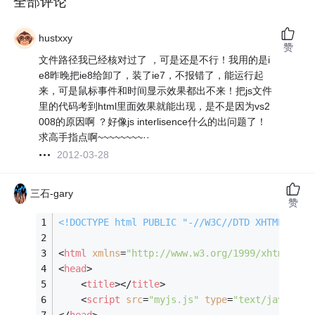
全部评论
hustxxy
赞
文件路径我已经核对过了 ，可是还是不行！我用的是i
e8昨晚把ie8给卸了，装了ie7，不报错了，能运行起
来，可是鼠标事件和时间显示效果都出不来！把js文件
里的代码考到html里面效果就能出现，是不是因为vs2
008的原因啊 ？好像js interlisence什么的出问题了！
求高手指点啊~~~~~~~~··
2012-03-28
三石-gary
赞
<!DOCTYPE 
html
PUBLIC
"-//W3C//DTD XHTML 1.0 
<
html
xmlns
=
"http://www.w3.org/1999/xhtml"
>
<
head
>
<
title
>
</
title
>
<
script
src
=
"myjs.js"
type
=
"text/javascri