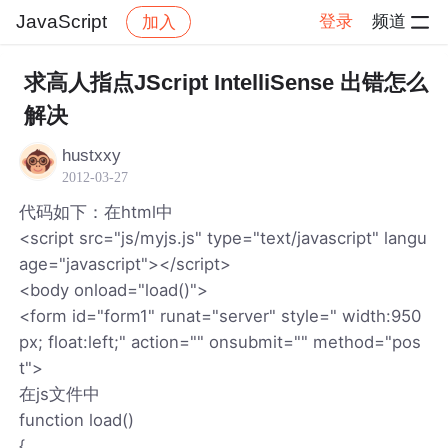
JavaScript
登录
频道
加入
帖子详情
社区
JavaScript
求高人指点JScript IntelliSense 出错怎么
解决
hustxxy
2012-03-27
代码如下：在html中
<script src="js/myjs.js" type="text/javascript" langu
age="javascript"></script>
<body onload="load()">
<form id="form1" runat="server" style=" width:950
px; float:left;" action="" onsubmit="" method="pos
t">
在js文件中
function load()
{