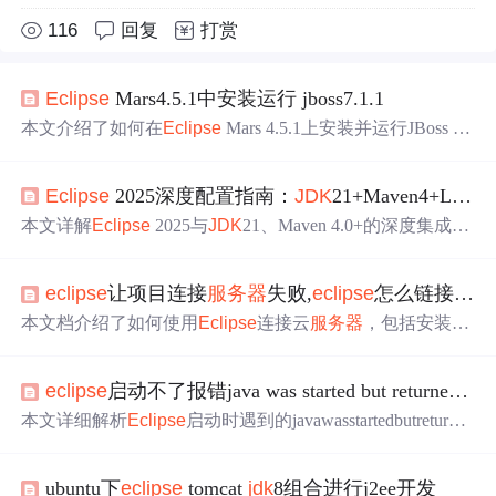
116
回复
打赏
Eclipse
Mars4.5.1中安装运行 jboss7.1.1
本文介绍了如何在
Eclipse
Mars 4.5.1上安装并运行JBoss 7.
1.1。首先确保安装了
JDK
1.7，并将系统环境变量切换到1.
7。接着解压缩并配置JBOSS的环境变量，启动
服务器
验证
Eclipse
2025深度配置指南：
JDK
21+Maven4+LSP引擎实战
安装。然后安装
Eclipse
，安装JBOSS Tools插件，确保使
用
JDK
1.8进行安装。安装完成后，切换回
JDK
1.7以
支持
J
本文详解
Eclipse
2025与
JDK
21、Maven 4.0+的深度集成配
Boss。最后，按照类似配置Tomcat的方式设置JBoss
服务器
置，重点围绕LSP v3.17语言
服务器
引擎实现增量式代码分
，启动并访问
服务器
验证运行。
析、语义级符号绑定及
JDK
21新特性（虚拟线程、结构化
eclipse
让项目连接
服务器
失败,
eclipse
怎么链接
服务
并发等）原生
支持
。涵盖
JDK
21路径精确配置、Maven 4.0
独立集成、Git凭证管理、Spring Boot 3.3+Tomcat 10.1适
本文档介绍了如何使用
Eclipse
连接云
服务器
，包括安装
JD
配、MySQL驱动
JDK
21兼容性处理、性能监控面板启用及
K
和
Eclipse
插件，以及配置
JDK
环境。同时，详细阐述了
中文渲染优化等核心技术要点。
通过VNC方式远程登录Linux云
服务器
的步骤，涉及弹性云
eclipse
启动不了报错java was started but returned exit code=13
服务器
的状态要求、安全组规则设置和密码或密钥对的使
用。此外，还提及了Windows和Linux环境下的SSH登录方
本文详细解析
Eclipse
启动时遇到的javawasstartedbutreturned
法以及
服务器
的基本概念和作用。
exitcode=13错误，探讨了多版本Java共存环境下如何正确
配置
Eclipse
，使其与特定版本的
JDK
兼容，避免因默认使
ubuntu下
eclipse
tomcat
jdk
8组合进行j2ee开发
用错误的JRE而导致的问题。