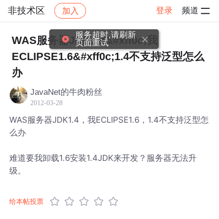
非技术区
登录
频道
加入
帖子详情
社区
非技术区
服务超时,请刷新
WAS服务器JDK1.4&#xff0c;我
页面重试
ECLIPSE1.6&#xff0c;1.4不支持泛型怎么
办
JavaNet的牛肉粉丝
2012-03-28
WAS服务器JDK1.4，我ECLIPSE1.6，1.4不支持泛型怎
么办
难道要我卸载1.6安装1.4JDK来开发？服务器无法升
级。
给本帖投票