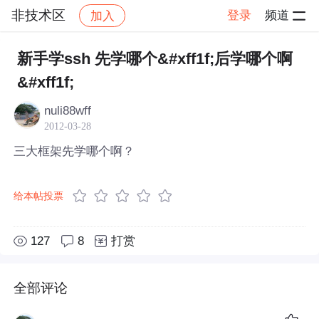
非技术区
登录
频道
加入
帖子详情
社区
非技术区
新手学ssh 先学哪个&#xff1f;后学哪个啊
&#xff1f;
nuli88wff
2012-03-28
三大框架先学哪个啊？
给本帖投票
127
8
打赏
全部评论