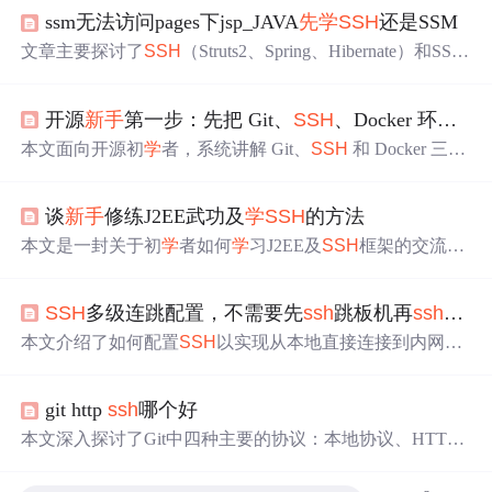
ssm无法访问pages下jsp_JAVA
先
学
SSH
还是SSM
文章主要探讨了
SSH
（Struts2、Spring、Hibernate）和SSM
（SpringMVC、Spring、MyBatis）两大框架。分析了Struts
2与SpringMVC、Hibernate与MyBatis的区别，指出SSM是
开源
新手
第一步：先把 Git、
SSH
、Docker 环境一次配好
主流，建议初
学
者
先
学
SSH
（Struts可略过）再
学
SSM，感
受不同开发思维。
本文面向开源初
学
者，系统讲解 Git、
SSH
和 Docker 三大
核心工具的安装与配置。涵盖 Git 身份设置与状态查看、
S
SH
密钥生成与 GitHub 绑定、Docker 环境验证与项目启
谈
新手
修练J2EE武功及
学
SSH
的方法
动，并针对 Mac、Windows（WSL2）、Linux 提供适配建
议。强调环境配置是参与开源协作的前提，避免因基础工
本文是一封关于初
学
者如何
学
习J2EE及
SSH
框架的交流
具问题阻碍后续 Fork、提交与 PR 流程。
信。通过分享具体的
学
习路径和资源，帮助读者掌握
SSH
框架(Struts-Spring-Hibernate)的基本原理与应用，包括推荐
SSH
多级连跳配置，不需要先
ssh
跳板机再
ssh
目标
的
学
习书籍、实战经验和调试技巧。
本文介绍了如何配置
SSH
以实现从本地直接连接到内网目
标机，无需经过多步
ssh
操作。首先配置本机~/.
ssh
/confi
g，接着设置到跳板机的免密登录，然后在特定网络环境下
git http
ssh
哪个好
配置代理上网。通过配置多级
ssh
跳转，确保每级之间的免
密登录，并在Jenkins上进行验证。最后，对比了不同
SSH
本文深入探讨了Git中四种主要的协议：本地协议、HTTP
配置方案的风险和适用性。
协议、
SSH
协议及Git协议。重点介绍了智能HTTP协议的
工作原理及其相对于
SSH
协议的优势，如简便性、广泛的