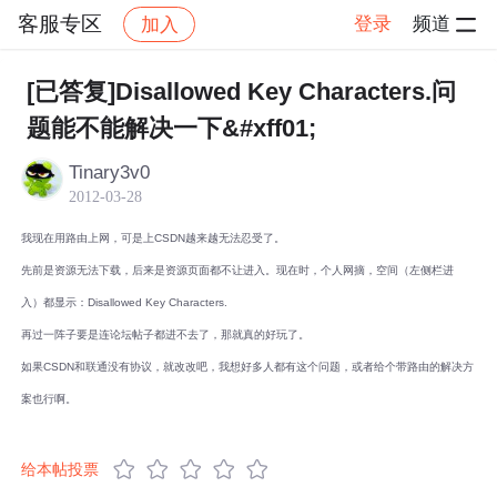
客服专区
登录
频道
加入
帖子详情
社区
客服专区
[已答复]Disallowed Key Characters.问
题能不能解决一下&#xff01;
Tinary3v0
2012-03-28
我现在用路由上网，可是上CSDN越来越无法忍受了。
先前是资源无法下载，后来是资源页面都不让进入。现在时，个人网摘，空间（左侧栏进
入）都显示：Disallowed Key Characters.
再过一阵子要是连论坛帖子都进不去了，那就真的好玩了。
如果CSDN和联通没有协议，就改改吧，我想好多人都有这个问题，或者给个带路由的解决方
案也行啊。
给本帖投票