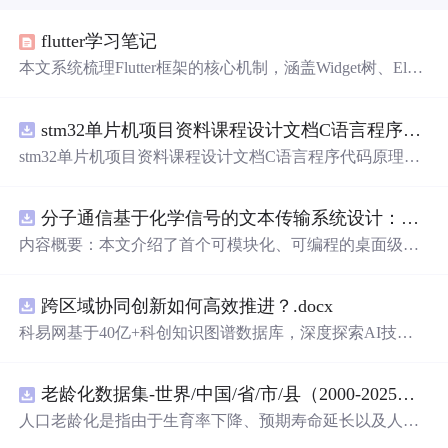
flutter学习笔记
本文系统梳理Flutter框架的核心机制，涵盖Widget树、Elem
ent树与RenderObject树三棵树的协同关系，JIT/AOT编译模
式差异，Skia渲染引擎与Impeller对比，Platform Channel与P
stm32单片机项目资料课程设计文档C语言程序代码原理图电路PCB实例无线智能报警器的设计
latformView原生交互机制，以及State管理、滚动控制（Scr
ollController/ensureVisible）、布局约束传递、生命周期、Is
stm32单片机项目资料课程设计文档C语言程序代码原理图
olate并发模型等关键技术点。同时包含版本升级、混淆、
电路PCB实例无线智能报警器的设计
桌面支持、网络配置等工程实践要点。
分子通信基于化学信号的文本传输系统设计：桌面式实验平台实现与非线性特性分析
内容概要：本文介绍了首个可模块化、可编程的桌面级分
子通信平台，能够通过化学信号传输文本消息。该系统利
用酒精作为化学载体，结合Arduino微控制器、传感器和风
跨区域协同创新如何高效推进？.docx
扇控制气流，实现了基于化学扩散与流动辅助的通信机
制。研究展示了系统的非线性特性，验证了即使在非理想
科易网基于40亿+科创知识图谱数据库，深度探索AI技术
条件下仍可实现可靠通信，并评估了不同风扇类型和流速
在技术转移、成果转化、技术经纪、知识产权、产业创
对信号传播的影响，为未来宏观与微观尺度的分子通信实
新、科技招商等垂直领域的多样化应用场景，研究科技创
验提供了低成本、易复现的硬件平台。; 适合人群：具备电
老龄化数据集-世界/中国/省/市/县（2000-2025年）
新领域的AI+数智化
解决
方案，推动科技创新与产业创新
子工程、通信系统或交叉学科背景，从事纳米技术、生物
智能化发展。
人口老龄化是指由于生育率下降、预期寿命延长以及人口
通信或新型通信系统研究的科研人员及研究生。; 使用场景
年龄结构变化等因素，导致人口总体年龄结构向高年龄阶