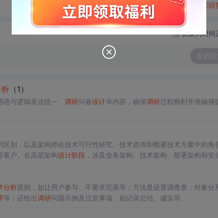
转发到动态
举报
写回
切换为时间
发表回
分析
（1）
用语与逻辑表达统一、
调研
问卷
设计
等内容，确保
调研
过程顺利并准确捕
的区别，以及架构师在技术可行性研究、技术咨询和概要技术方案中的角
导客户。在高层架构
设计
阶段
，涉及业务架构、技术架构、部署架构和安
计
等。
求
分析
原则，如让用户参与、不要求完美等；方法是设置调查表；对象分
研
等；还给出
调研
问题示例及注意事项，如记录总结、诚实等。