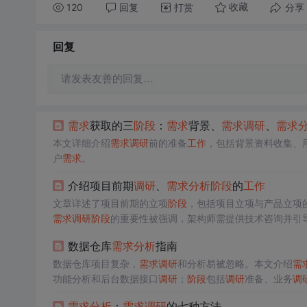
120
回复
打赏
分享
收藏
回复
请发表友善的回复…
需求
获取的三
阶段
：
需求
背景、
需求
调研
、
需求
本文详细介绍
需求
调研
前的准备
工作
，包括背景资料收集、
户
需求
。
介绍项目前期
调研
、
需求
分析
阶段
的
工作
文章详述了项目前期的立项
阶段
，包括项目立项与产品立项
需求
调研
阶段
的重要性被强调，架构师需提供技术咨询并引
构的规划。概要
设计
阶段
则包括服务划分、分层、包结构
设
数据仓库
需求
分析
指南
数据仓库项目复杂，
需求
调研
和分析易被忽略。本文介绍
需
功能分析和后台数据接口
调研
；
阶段
包括
调研
准备、业务
调
需求
分析
：
需求
调研
的七种方法