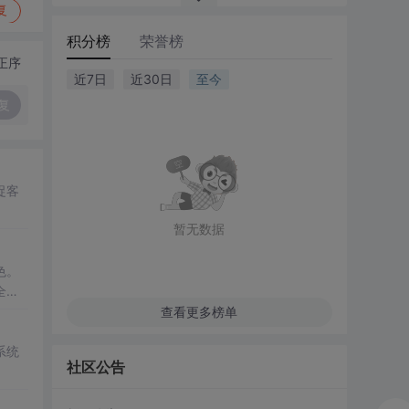
复
积分榜
荣誉榜
正序
近7日
近30日
至今
复
捉客
暂无数据
色。
全架
查看更多榜单
系统
社区公告