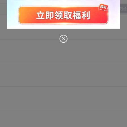
发表回
。