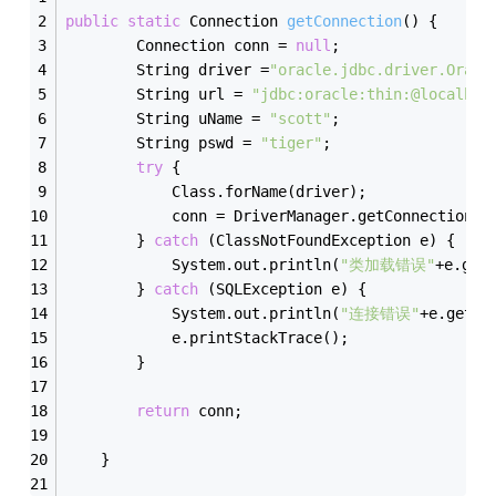
public
static
 Connection 
getConnection
()
{
		Connection conn = 
null
;
		String driver =
"oracle.jdbc.driver.Oracl
		String url = 
"jdbc:oracle:thin:@localhos
		String uName = 
"scott"
;
		String pswd = 
"tiger"
;
try
 {
			Class.forName(driver);
			conn = DriverManager.getConnection(
		} 
catch
 (ClassNotFoundException e) {
			System.out.println(
"类加载错误"
+e.get
		} 
catch
 (SQLException e) {
			System.out.println(
"连接错误"
+e.getMe
			e.printStackTrace();
		}
return
 conn;
	}