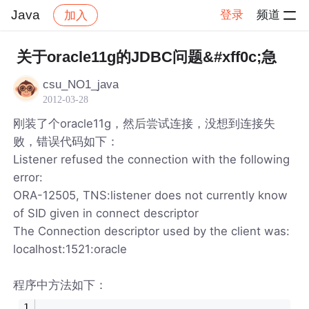
Java
登录
频道
加入
帖子详情
社区
Java
关于oracle11g的JDBC问题&#xff0c;急
csu_NO1_java
2012-03-28
刚装了个oracle11g，然后尝试连接，没想到连接失
败，错误代码如下：
Listener refused the connection with the following
error:
ORA-12505, TNS:listener does not currently know
of SID given in connect descriptor
The Connection descriptor used by the client was:
localhost:1521:oracle
程序中方法如下：