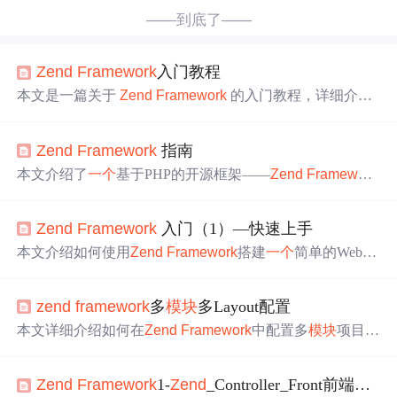
——到底了——
Zend
Framework
入门教程
本文是一篇关于
Zend
Framework
的入门教程，详细介绍
了
Zend
Framework
的安装、MVC框架以及常用组件的使
用，包括
Zend
_Controller、
Zend
_View、
Zend
_Model 和
Z
Zend
Framework
指南
end
_Session。文章以实验室网站为例，讲解了
Zend
Fram
ework
中的前端
控制器
、动作
控制器
、动作助手以及数据
本文介绍了
一个
基于PHP的开源框架——
Zend
Framework
库操作。此外，还探讨了登录过程中的
Zend
_Session、
Ze
的基本使用方法。通过构建
一个
简单的新闻管理系统，详
nd
_Auth 和
Zend
_Log 的应用。
细讲解了框架的主要组件如
Zend
_Controller、
Zend
_View
Zend
Framework
入门（1）—快速上手
等的使用流程及技巧。
本文介绍如何使用
Zend
Framework
搭建
一个
简单的Web应
用，包括安装配置、目录结构设置、
控制器
及视图编写等
步骤。
zend
framework
多
模块
多Layout配置
本文详细介绍如何在
Zend
Framework
中配置多
模块
项目，
包括目录结构设置、配置文件调整、
控制器
和模型类名处
理等内容。
Zend
Framework
1-
Zend
_Controller_Front前端
控制