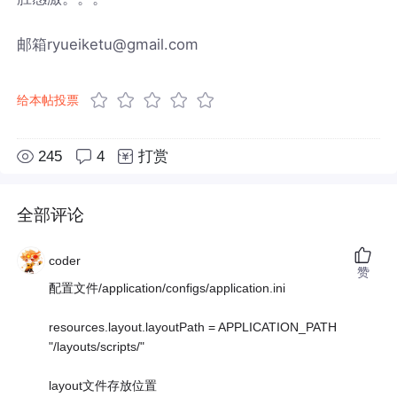
邮箱ryueiketu@gmail.com
给本帖投票
245
4
打赏
全部评论
coder
赞
配置文件/application/configs/application.ini
resources.layout.layoutPath = APPLICATION_PATH
"/layouts/scripts/"
layout文件存放位置