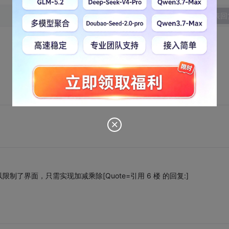
发表回
了界面，只需实现加减乘除[Quote=引用 6 楼 的回复:]