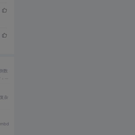
倒数
外，还
复杂
mbd