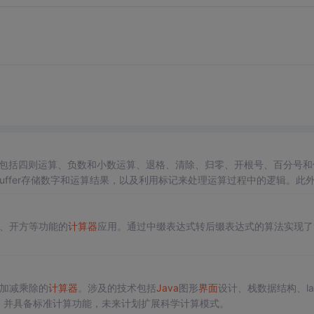
包括四则运算、负数和小数运算、退格、清除、归零、开根号、百分号和
Buffer存储数字和运算结果，以及利用标记来处理运算过程中的逻辑。此
。
方、开方等功能的
计算器
应用。通过中缀表达式转后缀表达式的算法实现了
、加减乘除的
计算器
。涉及的技术包括
Java
图形
界面
设计、栈数据结构、la
，并具备标准计算功能，未来计划扩展科学计算模式。