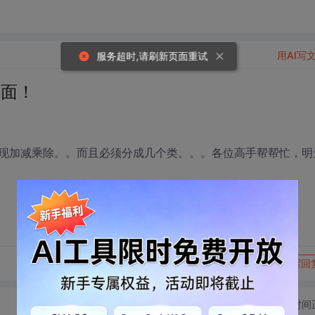
用AI写
服务超时,请刷新页面重试
界面！
现加减乘除。。而且必须分成几个类。。。各位高手帮帮忙，明
转发到动态
举报
写回
切换为时间