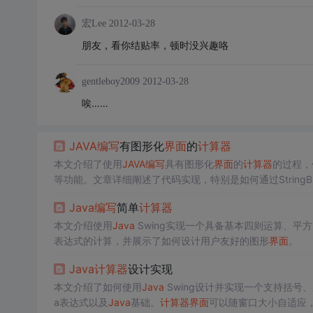
宏Lee
2012-03-28
朋友，看你结贴率，顿时没兴趣咯
gentleboy2009
2012-03-28
唉……
JAVA
编写
有图形化
界面
的
计算器
本文介绍了使用
JAVA
编写
具有图形化
界面
的
计算器
的过程，
等功能。文章详细阐述了代码实现，特别是如何通过String
分享了作者作为初学者在
编写
过程中遇到的挑战和学习心得
Java
编写
简单
计算器
本文介绍使用
Java
Swing实现一个具备基本四则运算、平
表达式的计算，并展示了如何设计用户友好的图形
界面
。
Java
计算器
设计实现
本文介绍了如何使用
Java
Swing设计并实现一个支持括号
a表达式以及
Java
基础。
计算器
界面
可以随窗口大小自适应