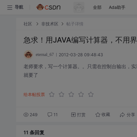
全部
Ada助手
导航
社区
非技术区
帖子详情
急求！用JAVA编写计算器，不用
2012-03-28 09:48:43
eternal_67
老师要求，写一个计算器。。只需在控制台输出，实
就要了
给本帖投票
249
11
打赏
分享
收藏
11 条
回复