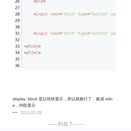
<
br
/>
<
input
name
=
"btn2"
type
=
"button"
value
=
"d
<
input
name
=
"btn4"
type
=
"button"
value
=
"d
</
body
>
</
html
>
display: block 是以块状显示，所以就换行了，换成 inlin
e，内联显示
2012-03-28
——到底了——