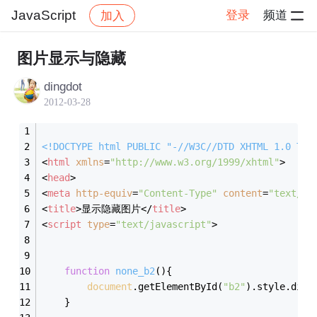
JavaScript
登录
频道
加入
帖子详情
社区
JavaScript
图片显示与隐藏
dingdot
2012-03-28
<!DOCTYPE 
html
PUBLIC
"-//W3C//DTD XHTML 1.0 Tra
<
html
xmlns
=
"http://www.w3.org/1999/xhtml"
>
<
head
>
<
meta
http-equiv
=
"Content-Type"
content
=
"text/ht
<
title
>
显示隐藏图片
</
title
>
<
script
type
=
"text/javascript"
>
function
none_b2
(
)
{
document
.getElementById(
"b2"
).style.disp
	}