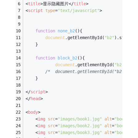
<
title
>
显示隐藏图片
</
title
>
<
script
type
=
"text/javascript"
>
function
none_b2
(
)
{
document
.getElementById(
"b2"
).style.d
    }
function
block_b2
(
)
{
document
.getElementById(
"b2"
).sty
/*  document.getElementById("b2").sty
    }
</
script
>
</
head
>
<
body
>
<
img
src
=
"images/book1.jpg"
alt
=
"book1"
i
<
img
src
=
"images/book2.jpg"
alt
=
"book2"
i
<
img
src
=
"images/book3.jpg"
alt
=
"book3"
i