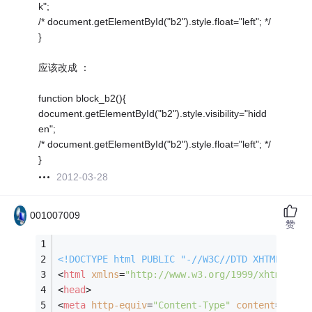
k";
/* document.getElementById("b2").style.float="left"; */
}
应该改成 ：
function block_b2(){
document.getElementById("b2").style.visibility="hidd
en";
/* document.getElementById("b2").style.float="left"; */
}
2012-03-28
001007009
赞
<!DOCTYPE 
html
PUBLIC
"-//W3C//DTD XHTML 1.0 
<
html
xmlns
=
"http://www.w3.org/1999/xhtml"
>
<
head
>
<
meta
http-equiv
=
"Content-Type"
content
=
"text