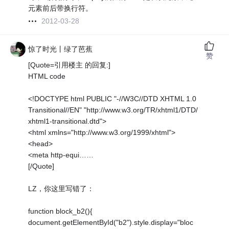
元素前后带换行符。
2012-03-28
惊了时光丨绿了芭蕉
赞
[Quote=引用楼主 的回复:]
HTML code
<!DOCTYPE html PUBLIC "-//W3C//DTD XHTML 1.0
Transitional//EN" "http://www.w3.org/TR/xhtml1/DTD/
xhtml1-transitional.dtd">
<html xmlns="http://www.w3.org/1999/xhtml">
<head>
<meta http-equi……
[/Quote]
LZ，你这里写错了：
function block_b2(){
document.getElementById("b2").style.display="bloc