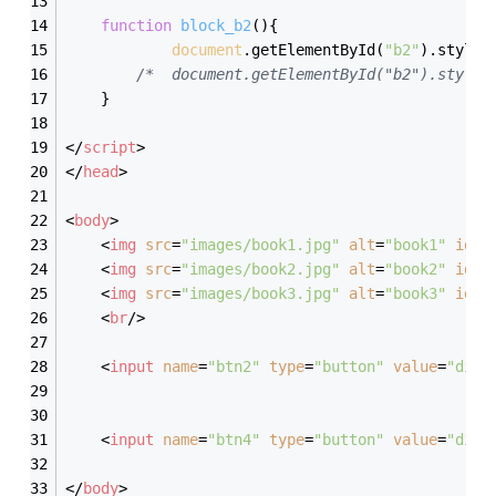
function
block_b2
(
)
{
document
.getElementById(
"b2"
).style.
/*  document.getElementById("b2").style.
	}
</
script
>
</
head
>
<
body
>
<
img
src
=
"images/book1.jpg"
alt
=
"book1"
id
=
"
<
img
src
=
"images/book2.jpg"
alt
=
"book2"
id
=
"
<
img
src
=
"images/book3.jpg"
alt
=
"book3"
id
=
"
<
br
/>
<
input
name
=
"btn2"
type
=
"button"
value
=
"dis
<
input
name
=
"btn4"
type
=
"button"
value
=
"dis
</
body
>