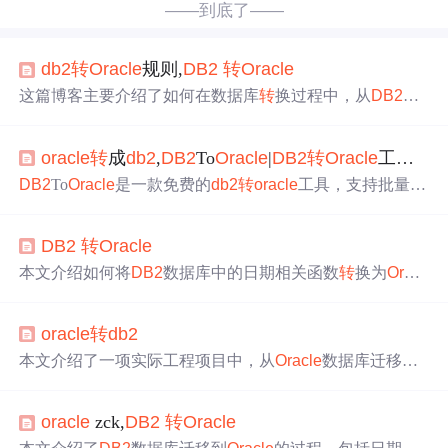
——到底了——
db2
转
Oracle
规则,
DB2
转
Oracle
这篇博客主要介绍了如何在数据库
转
换过程中，从
DB2
到
Oracle
，处理日期函数和比较操作。文章通过示例展示了
DB2
中的DAYOFWEEK函数和
Oracle
中的TO_CHAR及TO
oracle
转
成
db2
,
DB2
To
Oracle
|
DB2
转
Oracle
工具(
DB
_DATE函数的等效使用，并提供了相应的SQL查询
转
换实
例，包括对日期范围查询的调整。此外，还提及了在
Oracl
DB2
To
Oracle
是一款免费的
db2
转
oracle
工具，支持批量
转
e
中如何进行日期部分的提取和比较，对于数据库迁移和S
换及任务计划等功能，适用于数据库管理和程序开发。具
QL优化具有参考价值。
备简单直观的配置界面，通过时间估计显示
转
换进度。
DB2
转
Oracle
本文介绍如何将
DB2
数据库中的日期相关函数
转
换为
Oracl
e
兼容的语法，包括星期几的计算方法及日期范围查询。通
过示例展示了不同数据库间的语法差异，并提供了具体的S
oracle
转
db2
QL语句实现。
本文介绍了一项实际工程项目中，从
Oracle
数据库迁移至
DB2
数据库的过程。特别强调了JDBC连接字符串配置的重
要性，包括如何正确设置schema及用户名等关键参数。
oracle
zck,
DB2
转
Oracle