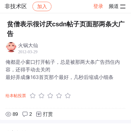
非技术区
登录
频道
加入
帖子详情
社区
非技术区
贫僧表示很讨厌csdn帖子页面那两条大广
告
火锅大仙
2012-03-29
俺都是小窗口打开帖子，总是被那两大条广告挡住内
容，还得手动去关闭
最好弄成像163首页那个最好，几秒后缩成小细条
给本帖投票
89
2
打赏