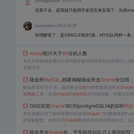
javabugsmaker
2012-03-29
还真不会，是我就只能用开发语言来实现了，先插oracle
masterjames
2012-03-29
你理解错了，是ORACLE保存1跳，MYSQL同样一条
mysql
统计大于
90
分的人数
本文介绍如何使用SQL语句按年龄区间及性别分组统计人员数量
实现方法。
陆金所
MySQL
_独家揭秘陆金所去
Oracle
全过程：
陆金所历经18个月，成功将全站
90
%的数据库业务从
Oracle
据
同步
工具，实现
Oracle
到
MySQL
的无缝切换，并通过自动
软件授权费以及业务需求的增长。在替换
方案
中，陆金所选
OGG实现
Oracle
19C到postgreSQL14的实时
同步
库架构。
本文详细介绍了如何使用OGG实现
Oracle
19C数据库到Post
的安装配置，包括开启
Oracle
数据库的归档和附加日志，以及创
试。
陆金所去
Oracle
化，平安科技500 IT人亟待转型