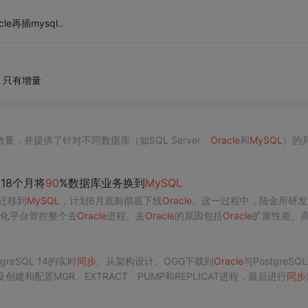
再插mysql..
，只有增量
，并提供了针对不同数据库（如SQL Server、
Oracle
和
MySQL
）的
18个月将
90
%数据库业务换到
MySQL
迁移到
MySQL
，计划6月底前彻底下线
Oracle
。这一过程中，陆金所研发
化平台管控整个去
Oracle
进程。去
Oracle
的原因包括
Oracle
扩展性差、
择了
MySQL
为主替代，并结合Elasticsearch、Redis等多存储引擎，重
greSQL 14的实时
同步
。从架构设计、OGG下载到
Oracle
与PostgreSQ
建和配置MGR、EXTRACT、PUMP和REPLICAT进程，最后进行
同步