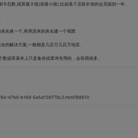
卡总数,或算最大值(或最小值),比如某个店延长他的会员级别一年.
.
的表名换一个,再用原来的表名建一个视图
完全的解决方案,一般都是几百万几百万地卖.
个数据库基本上只是备份或查询专用的，会容易很多。
-8784-47b0-b169-5e5d139778c2.html?88610