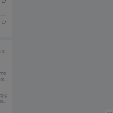
具体
了数
高昂的
构数据
L两端
测