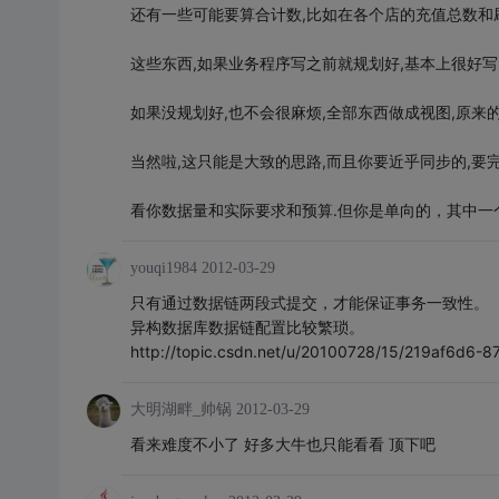
还有一些可能要算合计数,比如在各个店的充值总数和刷
这些东西,如果业务程序写之前就规划好,基本上很好写
如果没规划好,也不会很麻烦,全部东西做成视图,原来
当然啦,这只能是大致的思路,而且你要近乎同步的,要
看你数据量和实际要求和预算.但你是单向的，其中一
youqi1984
2012-03-29
只有通过数据链两段式提交，才能保证事务一致性。
异构数据库数据链配置比较繁琐。
http://topic.csdn.net/u/20100728/15/219af6d6
大明湖畔_帅锅
2012-03-29
看来难度不小了 好多大牛也只能看看 顶下吧