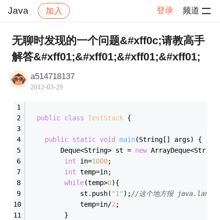
Java
登录
频道
加入
帖子详情
社区
Java
无聊时发现的一个问题&#xff0c;请教高手
解答&#xff01;&#xff01;&#xff01;&#xff01;
a514718137
2012-03-29
public
class
TestStack
{
public
static
void
main
(String[] args)
{
		Deque<String> st = 
new
 ArrayDeque<String
int
 in=
1000
;
int
 temp=in;
while
(temp>
0
){
			 st.push(
"1"
);
			 temp=in/
2
;
		 }		 