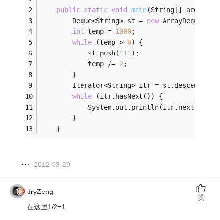
public
static
void
main
(String[] args)
{
		Deque<String> st = 
new
 ArrayDeque<Str
int
 temp = 
1000
;
while
 (temp > 
0
) {
			st.push(
"1"
);    
			temp /= 
2
;
		}
		Iterator<String> itr = st.descendingI
while
 (itr.hasNext()) {
			System.out.println(itr.next());
		}
	}
2012-03-29
dryZeng
赞
在这里1/2=1