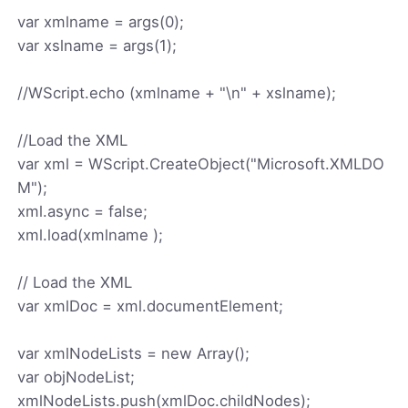
var xmlname = args(0);
var xslname = args(1);
//WScript.echo (xmlname + "\n" + xslname);
//Load the XML
var xml = WScript.CreateObject("Microsoft.XMLDO
M");
xml.async = false;
xml.load(xmlname );
// Load the XML
var xmlDoc = xml.documentElement;
var xmlNodeLists = new Array();
var objNodeList;
xmlNodeLists.push(xmlDoc.childNodes);