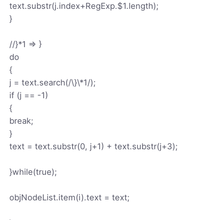
text.substr(j.index+RegExp.$1.length);
}
//}*1 => }
do
{
j = text.search(/\}\*1/);
if (j == -1)
{
break;
}
text = text.substr(0, j+1) + text.substr(j+3);
}while(true);
objNodeList.item(i).text = text;