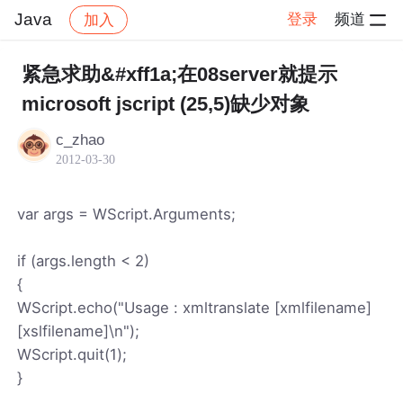
Java
登录
频道
加入
帖子详情
社区
Java
紧急求助&#xff1a;在08server就提示
microsoft jscript (25,5)缺少对象
c_zhao
2012-03-30
var args = WScript.Arguments;
if (args.length < 2)
{
WScript.echo("Usage : xmltranslate [xmlfilename]
[xslfilename]\n");
WScript.quit(1);
}