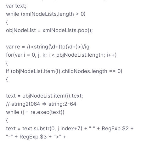
var text;
while (xmlNodeLists.length > 0)
{
objNodeList = xmlNodeLists.pop();
var re = /(<string(\d+)to(\d+)>)/ig
for(var i = 0, j, k; i < objNodeList.length; i++)
{
if (objNodeList.item(i).childNodes.length == 0)
{
text = objNodeList.item(i).text;
// string2t064 => string:2-64
while (j = re.exec(text))
{
text = text.substr(0, j.index+7) + ":" + RegExp.$2 +
"-" + RegExp.$3 + ">" +