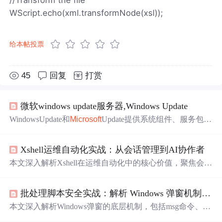
WScript.echo(xml.transformNode(xsl));
给本帖投票
45
回复
打赏
微软windows update服务器,Windows Update
WindowsUpdate和
Microsoft
Update提供系统组件、服务包、
安全修补程序和驱动程序更新。这些更新通常在发布后迅
速出现在WindowsUpdate网站上，而Windows
Server
Update
Xshell运维自动化实战：从会话管理到AI协作者
Services方便了企业环境中的补丁管理。
Microsoft
Update还
涵盖了Office、Exchange和SQL
Server
等产品的更新。用户
本文深入解析Xshell在运维自动化中的核心价值，聚焦会话
通常需要使用InternetExplorer和特定的脚本语言来访问和交
管理、宏与脚本协同、防御性自动化设计及AI时代新定
互这些服务。
位。重点阐述会话分组与元数据标注、宏（VBScript）与
批处理脚本安全实战：解析 Windows 弹窗机制、资源耗尽原理与防御策略
脚本（
JScript
）的本质区别、参数化部署、日志审计合
规、启动命令等关键技术实践，并强调终端仿真一致性、
本文深入解析Windows弹窗的底层机制，包括msg命令、H
安全配置规范及版本控制等生产落地要点。
TA和.NET弹窗的调用原理；重点剖析无限弹窗导致系统卡