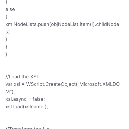
}
else
{
xmlNodeLists.push(objNodeList.item(i).childNode
s)
}
}
}
//Load the XSL
var xsl = WScript.CreateObject("Microsoft.XMLDO
M");
xsl.async = false;
xsl.load(xslname );
//Transform the file