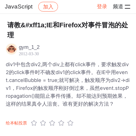
JavaScript
登录
频道
加入
帖子详情
社区
JavaScript
请教&#xff1a;IE和Firefox对事件冒泡的处
理
gym_1_2
2012-03-30
div1中包含div2,两个div上都有click事件，要求触发div
2的click事件时不确发div1的click事件。在IE中用even
t.cancelBubble = true;就可解决，触发顺序为div2->di
v1，Firefox的触发顺序刚好倒过来，虽然event.stopP
ropagation()能阻止事件传播。却不能达到预期效果，
这样的结果真令人沮丧。谁有更好的解决方法？
给本帖投票