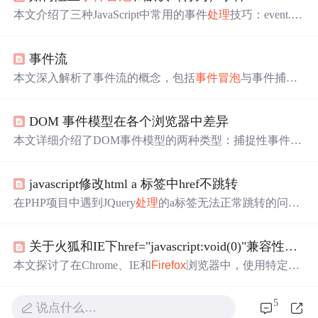
本文介绍了三种JavaScript中常用的事件
处理
技巧：event.sto
pPropagation()用于阻止
事件冒泡
；event.preventDefault()用
于取消事件的默认行为；return false则同时阻止
事件冒泡
及
事件流
取消默认行为。文章详细解释了这些方法在不同浏览器
（如IE和
Firefox
）中的实现方式。
本文深入解析了事件流的概念，包括
事件冒泡
与事件捕获
两种不同的
处理
方式，以及现代浏览器如IE9,
FireFox
, Chr
ome, Safari如何实现这些机制。文章还介绍了DOM2级事件
DOM 事件模型在各个浏览器中差异
规范下的事件流三个阶段：事件捕获阶段、处于目标阶段
和
事件冒泡
阶段。
本文详细介绍了DOM事件模型的两种类型：捕捉性事件和
冒泡型事件，并对比了
Firefox
、Opera和IE浏览器之间的差
异。还讨论了不同浏览器下事件
处理
函数的绑定及解除绑
javascript修改html a 标签中href不跳转
定方式。
在PHP项目中遇到JQuery
处理
的a标签无法正常跳转的问
题，仅在
Firefox
F12调试时正常。问题可能源于JS和HTM
L层面。解决方案包括在onclick事件中添加return false阻止
关于火狐和IE下href="javascript:void(0)"兼容性的问题
冒泡，或使用setTimeout延迟执行window.location.href。这
种问题在IE6浏览器以及链接为空或设为javascript:;/javascrip
本文探讨了在Chrome、IE和
Firefox
浏览器中，使用特定HT
t:void(0);时尤为常见。
ML链接和JavaScript代码时的行为差异，尤其是在事件
处理
顺序上的区别，提供了避免错误的解决方案。
5
说点什么…