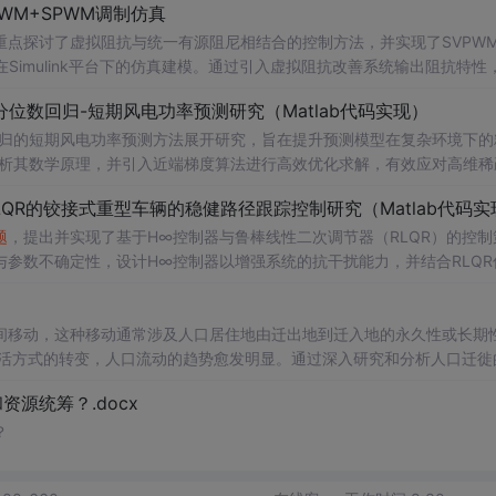
WM+SPWM调制仿真
点探讨了虚拟阻抗与统一有源阻尼相结合的控制方法，并实现了SVPW
Simulink平台下的仿真建模。通过引入虚拟阻抗改善系统输出阻抗特性
题
，从而提升逆变器在弱电网条件下的并网稳定性与电能质量。研究涵盖
位数回归-短期风电功率预测研究（Matlab代码实现）
果评估，同时拓展涉及正负序分离、中点电位平衡、DPWMA调制等关
回归的短期风电功率预测方法展开研究，旨在提升预测模型在复杂环境下的
ATLAB/Simulink仿真环境的专业人士；; 使用场景及目标：
剖析其数学原理，并引入近端梯度算法进行高效优化求解，有效应对高维稀
深入研究；②支撑学位论文撰写、学术期刊投稿或科研项目申报中的仿
算法实现与仿真实验，利用实际风电数据验证了该方法在不同分位点下的预测
QR的铰接式重型车辆的稳健路径跟踪控制研究（Matlab代码实
持；; 阅读建议：建议读者结合提供的Simulin
。此外，文档还整合了电力系统、机器学习、路径规划等多个领域的相关
数设计与有源阻尼的协同作用机制，深入理解不同调制策略对系统性能的
适合人群：具备扎实的数学基础（如凸优化、统
题
，提出并实现了基于H∞控制器与鲁棒线性二次调节器（RLQR）的控制
等先进控制技术，全面提升对复杂电网环境下并网系统稳定运行机制的认
力系统调度、智能优化算法或机器学习等领域的科研人员、工程技术人员及研
参数不确定性，设计H∞控制器以增强系统的抗干扰能力，并结合RLQR
Matlab进行仿真验证，对比不同工况下的控制效果，展示了所提方法在
的学者提供可复现、可扩展的Matlab代码实例，便于算法改进与对比实
分析与决策支持工具。; 阅读建议：此资源以算法实现为
重型车辆（如矿用卡车、大
间移动，这种移动通常涉及人口居住地由迁出地到迁入地的永久性或长期
合Matlab代码逐行分析近端梯度算法的迭代流程与收敛特性，重点关注
在模型不确定性和外界扰动条件下的鲁棒控制
生活方式的转变，人口流动的趋势愈发明显。通过深入研究和分析人口迁徙
问题
提供算法参考与实现范
，拓展至光伏预测、负荷预测等相似应用场景，注重理论推导、代码实现
支撑，建议读者在学习过
策制定、城市规划和社会发展提供有力支持。
源统筹？.docx
深入理解H∞与RLQR控制器的设计流程与参数整定方法，同时可通过修
用能力。
？