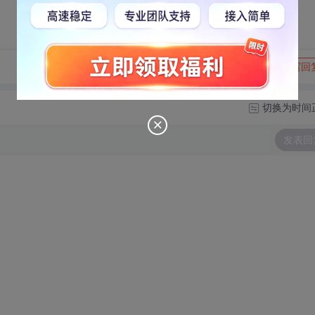
转发到动态
举报
写回
切换为时间
发表回