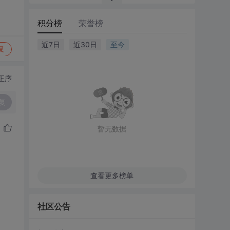
积分榜
荣誉榜
近7日
近30日
至今
复
正序
复
暂无数据
查看更多榜单
社区公告