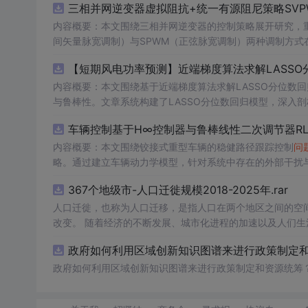
三相并网逆变器虚拟阻抗+统一有源阻尼策略SVP
内容概要：本文围绕三相并网逆变器的控制策略展开研究，重
间矢量脉宽调制）与SPWM（正弦脉宽调制）两种调制方式在
合统一有源阻尼技术有效抑制LC或LCL滤波器引起的谐振
问
【短期风电功率预测】近端梯度算法求解LASSO分
制策略的设计、调制算法的实现、动态响应分析及谐波抑制效
术，构建了完整的高性能并网逆变器控制系统仿真体系。; 适合人群：适用于从事电力电子、新能源发电、智能电网及相关领域的研究生、
内容概要：本文围绕基于近端梯度算法求解LASSO分位数
科研人员和工程技术人员，特别是具备三相并网逆变器控制理论基础并熟悉M
与鲁棒性。文章系统构建了LASSO分位数回归模型，深入
①用于高校与科研机构开展并网逆变器稳定性与控制策略的
据与异常值干扰等
问题
。通过Matlab平台完成了完整的
车辆控制基于H∞控制器与鲁棒线性二次调节器RL
工作；③为企业研发高性能、高可靠性的并网逆变器产品提供先进的控制方案与技术原型支
能，结果表明其相较于传统方法具有更强的稳定性和准确性
k模型文件进行实际操作与仿真验证，重点关注虚拟阻抗参
方向与技术应用案例，突出该方法在新能源预测与智能优化中的广泛适用性与实践价值。; 
内容概要：本文围绕铰接式重型车辆的稳健路径跟踪控制
问
并可进一步拓展学习文中提及的正负序控制、中点电位平衡
计学习）与Matlab编程能力，从事新能源发电预测、电
略。通过建立车辆动力学模型，针对系统中存在的外部干扰与
平。
生。; 使用场景及目标：①应用于短期风电功率预测，增强模型对噪声、异常值及非平稳特性的适应能力，提升电网调度的安全性与经济
控制性能，在保证稳定性的同时提升路径跟踪精度。研究利用
367个地级市-人口迁徙规模2018-2025年.rar
性；②为研究LASSO回归、分位数回归及近端梯度优化算法
行驶环境下的优越性与鲁棒性。; 适合人群：具备自动控制理论基础、车辆工程或自动化相关背景，熟悉Matlab/Simulink仿真工具，从事
③作为可再生能源消纳、电力市场出清、微网能量管理等工程场景下的核心数据
智能车辆控制、路径跟踪算法研究的研究生、科研人员及工程技术人员。; 使用场景及目标：①应用于铰接式
人口迁徙，也称为人口迁移，是指人口在两个地区之间的空
核心，建议读者在掌握LASSO与分位数回归理论基础上，结
型拖挂车）的自动驾驶路径跟踪控制系统设计；②为解决存
改变。 随着经济的不断发展、城市化进程的加速以及人们
项与损失函数的权衡机制。同时可借鉴文中丰富的科研案例
③服务于高校科研项目、毕业论文或工业界智能运输系统的技术开发。; 阅读建议：此资源以Matlab代码为核心
度、月度数据，我们能够更深入地理解这一社会现象，为政
政府如何利用区域创新知识图谱来进行政策制定和资
验验证的深度融合。
程中结合控制理论基础知识，运行并调试所提供的仿真程序，
型参数或引入新的扰动场景进行拓展性实验，以增强实际应
政府如何利用区域创新知识图谱来进行政策制定和资源统筹