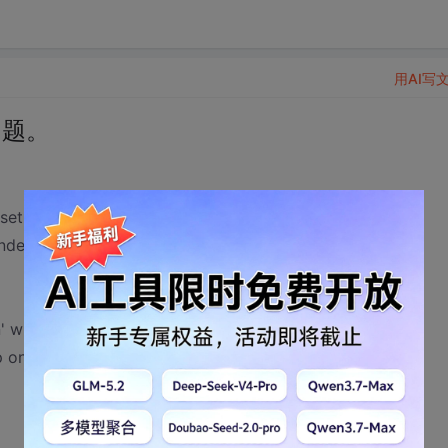
用AI写
圾问题。
ndex','This is loginAction');
ndex'）
with message 'No entry is registered for key 'index'' in
 on line