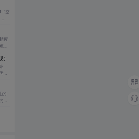
M（空
，结
了控
键技
精度
疏数
真验证
性
现）
科研
影响，
策
知水
究
优化
复杂
验；
性的
正则化
的年
例；
与实
改模