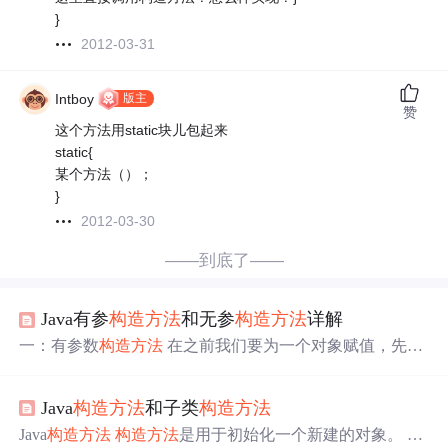
}
2012-03-31
版主
Intboy
赞
这个方法用static块儿包起来
static{
某个方法（）；
}
2012-03-30
——到底了——
Java有参
构造方法
和无参
构造方法
详解
一：有参数
构造方法
在之前我们要为一个对象赋值，先要
创建好对象之后然后“对象名.属性名”或者调用属性的setter
为属性赋值。但是在很多时候觉得这样做很麻烦，最好的
Java
构造方法
和子类
构造方法
做法是在创建对象的时候完成属性的初始化操作，此时需
要使用到有参数
构造方法
方能完成该功能(有人把
构造方法
Java
构造方法
构造方法
是用于初始化一个新建的对象。 普