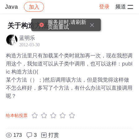
Java
登录
频道
加入
帖子详情
社区
Java
服务超时,请刷新
关于构造方法
页面重试
蓝明乐
2012-03-30
构造方法里只有加载某个类时就加再一次，现在我想调
用这个，我知道可以从子类中调用，也可以这样：publ
ic 构造方法(){
某个方法（）；}然后调用该方法，但是我觉得这样做
不怎么样好，多写了个方法，有什么办法可以直接调用
呢？
给本帖投票
173
3
打赏