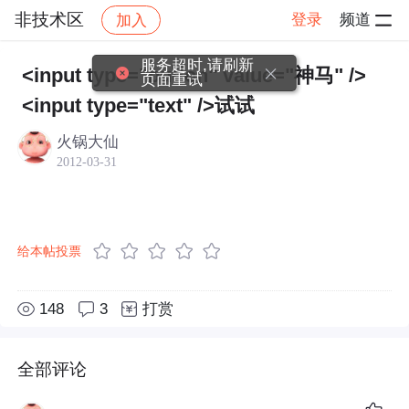
非技术区
登录
频道
加入
帖子详情
社区
非技术区
服务超时,请刷新
<input type="button" value="神马" />
页面重试
<input type="text" />试试
火锅大仙
2012-03-31
给本帖投票
148
3
打赏
全部评论