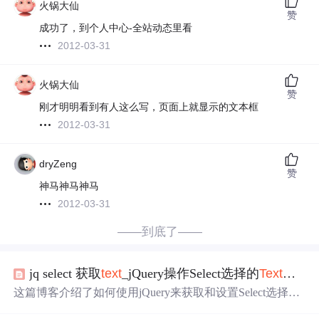
火锅大仙
赞
成功了，到个人中心-全站动态里看
2012-03-31
火锅大仙
赞
刚才明明看到有人这么写，页面上就显示的文本框
2012-03-31
dryZeng
赞
神马神马神马
2012-03-31
——到底了——
jq select 获取
text
_jQuery操作Select选择的
Text
和
Val
这篇博客介绍了如何使用jQuery来获取和设置Select选择的
Text
、
Value
以及索引值，同时也展示了如何添加和删除Se