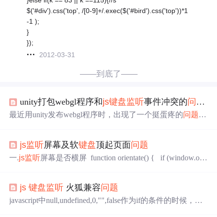
$('#div').css('top', /[0-9]+/.exec($('#bird').css('top'))*1
-1 );
}
});
2012-03-31
——到底了——
unity打包webgl程序和
js
键盘
监听
事件冲突的
问题
。
最近用unity发布webgl程序时，出现了一个挺蛋疼的
问题
就
是，webgl里面的程序他会接受
js
的
键盘
监听
事件，这样就
导致了webgl程序可以使用出入框，让后
js
程序的输入框就
js
监听
屏幕及软
键盘
顶起页面
问题
无效了，为了解决这个
问题
，我也找了一些资料，不过看
了以后感觉大部分不能用，后来通过自己研究总结得出了
一.
js
监听
屏幕是否横屏 function orientate() { if (window.orie
下面的代码，亲测可用，废话不多说，直接上代码。 //初
ntation === 90 || window.orientation === -90) { alert('cross')
始化页面禁用unity的
键盘
监听
事件。 fun...
} else { alert('vertical') } } window.addEventListener('onorie
js
键盘
监听
火狐兼容
问题
ntation...
javascript中null,undefined,0,"",false作为if的条件的时候，被
认为是flase.