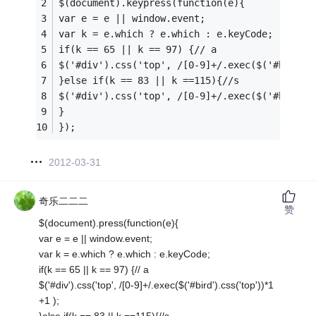
$(document).keypress(function(e){
var e = e || window.event;
var k = e.which ? e.which : e.keyCode;
if(k == 65 || k == 97) {// a
$('#div').css('top', /[0-9]+/.exec($('#bird')
}else if(k == 83 || k ==115){//s
$('#div').css('top', /[0-9]+/.exec($('#bird')
}
});
2012-03-31
奇乐二二二
赞
$(document).press(function(e){
var e = e || window.event;
var k = e.which ? e.which : e.keyCode;
if(k == 65 || k == 97) {// a
$('#div').css('top', /[0-9]+/.exec($('#bird').css('top'))*1
+1 );
}else if(k == 83 || k ==115){//s