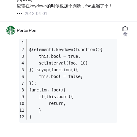
应该在keydown的时候也加个判断，foo里漏了个！
2012-04-01
PerterPon
赞
$(element).keydown(function(){
    this.bool = true;
    setInterval(foo, 10)
}).keyup(function(){
    this.bool = false;
});
function foo(){
    if(this.bool){
        return;
    }
}