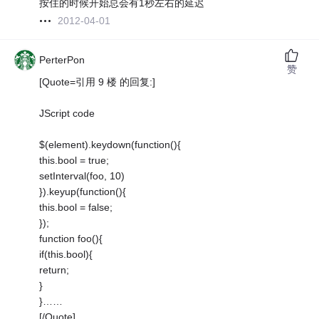
按住的时候开始总会有1秒左右的延迟
2012-04-01
PerterPon
赞
[Quote=引用 9 楼 的回复:]
JScript code
$(element).keydown(function(){
this.bool = true;
setInterval(foo, 10)
}).keyup(function(){
this.bool = false;
});
function foo(){
if(this.bool){
return;
}
}……
[/Quote]