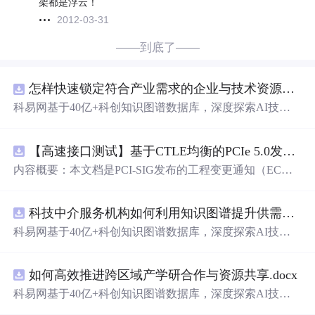
架都是浮云！
2012-03-31
——到底了——
怎样快速锁定符合产业需求的企业与技术资源？.docx
科易网基于40亿+科创知识图谱数据库，深度探索AI技术
在技术转移、成果转化、技术经纪、知识产权、产业创
新、科技招商等垂直领域的多样化应用场景，研究科技创
【高速接口测试】基于CTLE均衡的PCIe 5.0发射机抖动测量方法：32 GT/s速率下精确评估硅基抖动分量的技术方案
新领域的AI+数智化解决方案，推动科技创新与产业创新
智能化发展。
内容概要：本文档是PCI-SIG发布的工程变更通知（EC
N），针对PCI Express 5.0规范中32.0 GT/s速率下的发送端
（Tx）抖动测量方法进行了更新。新方法采用“抖动测量模
科技中介服务机构如何利用知识图谱提升供需匹配精准度？.docx
式”替代原有的S参数去嵌入法，通过在被测通道应用基于
CTLE的均衡来减少因信道损耗导致的信号退化，从而更准
科易网基于40亿+科创知识图谱数据库，深度探索AI技术
确地评估由芯片内部随机和确定性源产生的抖动。该方法
在技术转移、成果转化、技术经纪、知识产权、产业创
利用测试通道中的时钟模式和其他通道的合规模式，避免
新、科技招商等垂直领域的多样化应用场景，研究科技创
了传统去嵌入过程中高频噪声放大带来的测量不准确性。
如何高效推进跨区域产学研合作与资源共享.docx
新领域的AI+数智化解决方案，推动科技创新与产业创新
对于2.5至16.0 GT/s速率，原有测量方法保持不变。; 适合
智能化发展。
科易网基于40亿+科创知识图谱数据库，深度探索AI技术
人群：从事高速接口设计、验证或测试的工程师，尤其是
在技术转移、成果转化、技术经纪、知识产权、产业创