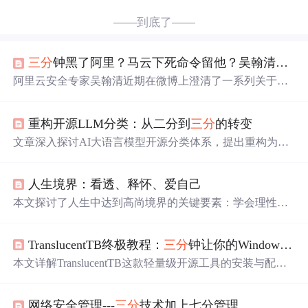
——到底了——
三分
钟黑了阿里？马云下死命令留他？吴翰清辟谣：我没黑过阿里
阿里云安全专家吴翰清近期在微博上澄清了一系列关于他
的谣言，包括从未黑过阿里网站，以及有关“马云下死命令
留人”和“500万年薪”的传言。吴翰清强调黑客攻击并非英
重构开源LLM分类：从二分到
三分
的转变
雄行为，而是违法行为，并指出阿里的安全成果是上千名
工程师
共同努力
的结果。
文章深入探讨AI大语言模型开源分类体系，提出重构为完
全开源训练、可允许使用和封闭模型三类。分析了分类框
架面临的挑战，如商业利益平衡等。还阐述了AI模型开放
人生境界：看透、释怀、爱自己
程度的核心问题，以及开源与封闭模型竞争格局演变，强
调开源AI模型在多方面的重要价值。
本文探讨了人生中达到高尚境界的关键要素：学会理性看
待事物本质（二分看透）、放下过去与未来烦恼（
三分
释
怀）、以及自我关爱（五分爱自己）。通过这些方法，实
TranslucentTB终极教程：
三分
钟让你的Windows任务栏焕然一新
现内心的宁静和自由，活出精彩人生。
本文详解TranslucentTB这款轻量级开源工具的安装与配置
流程，涵盖微软商店/手动/便携三种安装方式、亚克力/模
糊/透明等多状态设置、动态模式自动切换（如窗口最大
网络安全管理---
三分
技术加上七分管理
化、开始菜单触发）、开机自启及安全验证要点，适用于